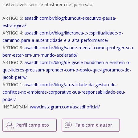
sustentáveis sem se afastarem de quem são.
ARTIGO 5:
asasdh.com.br/blog/burnout-executivo-pausa-
estrategica/
ARTIGO 4:
asasdh.com.br/blog/lideranca-e-espiritualidade-o-
caminho-para-a-autenticidade-e-a-alta-performance/
ARTIGO 3:
asasdh.com.br/blog/saude-mental-como-proteger-seu-
bem-estar-em-um-mundo-acelerado/
ARTIGO 2:
asasdh.com.br/blog/de-gisele-bundchen-a-einstein-o-
que-lideres-precisam-aprender-com-o-obvio-que-ignoramos-de-
jacob-petry/
ARTIGO 1:
asasdh.com.br/blog/a-realidade-da-gestao-de-
conflitos-no-ambiente-corporativo-sua-responsabilidade-seu-
poder/
INSTAGRAM:
www.instagram.com/asasdhoficial/
Perfil completo
Fale com o autor