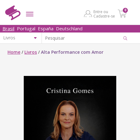
0
Entre ou
Cadastre-se
Brasil
Portugal
España
Deutschland
Home
/
Livros
/
Alta Performance com Amor