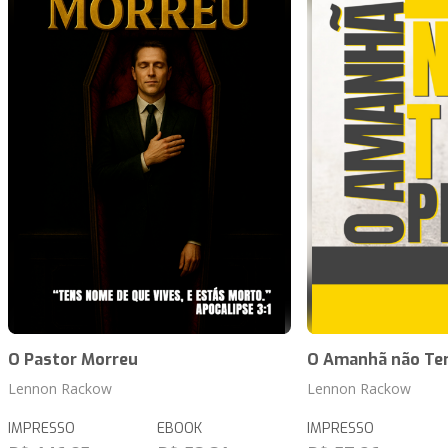
O Pastor Morreu
O Amanhã não Te
Lennon Rackow
Lennon Rackow
IMPRESSO
EBOOK
IMPRESSO