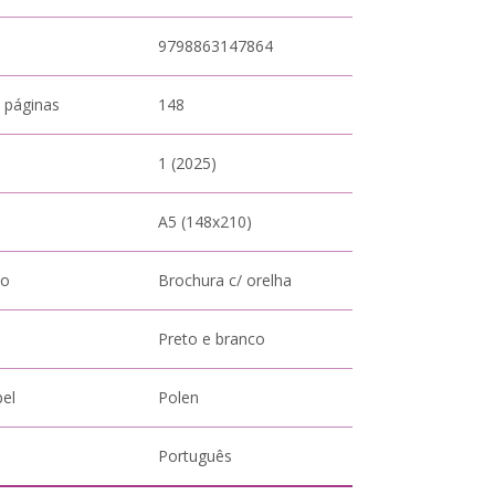
9798863147864
 páginas
148
1 (2025)
A5 (148x210)
to
Brochura c/ orelha
Preto e branco
pel
Polen
Português