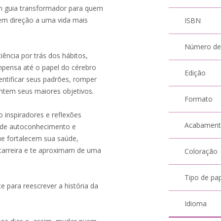
 um guia transformador para quem
em direção a uma vida mais
ISBN
Número de
iência por trás dos hábitos,
ompensa até o papel do cérebro
Edição
ntificar seus padrões, romper
tentem seus maiores objetivos.
Formato
o inspiradores e reflexões
Acabamen
a de autoconhecimento e
ue fortalecem sua saúde,
 carreira e te aproximam de uma
Coloração
Tipo de pa
e para reescrever a história da
Idioma