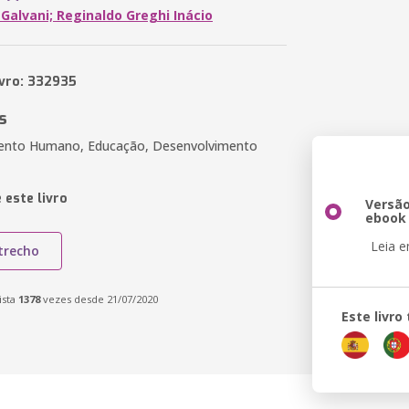
Galvani; Reginaldo Greghi Inácio
ivro: 332935
s
ento Humano, Educação, Desenvolvimento
 este livro
Versã
ebook
Leia 
trecho
ista
1378
vezes desde 21/07/2020
Este livr