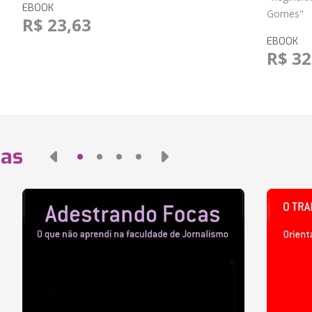
EBOOK
Gomes"
R$ 23,63
EBOOK
R$ 32
das