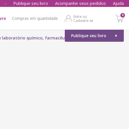
-
Publique seu livro
Acompanhe seus pedidos
Ajuda
0
Entre ou
ivro
Compras em quantidade
Cadastre-se
Publique seu livro
e laboratório químico, farmacêutico e alimentício