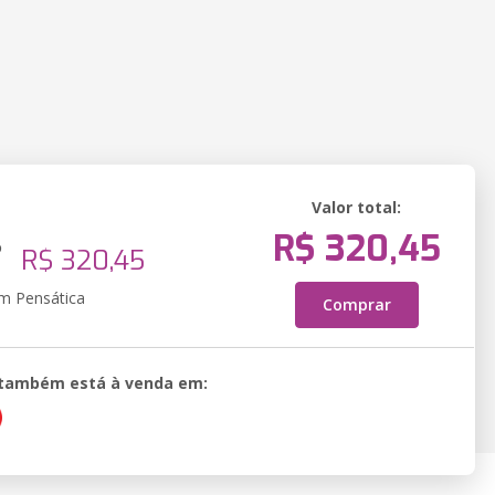
Valor total:
R$ 320,45
o
R$ 320,45
em Pensática
Comprar
o também está à venda em: