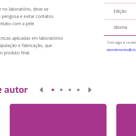
r no laboratório, deve-se
Edição
perigosa e evitar contatos
ontato com a pele.
Idioma
cnicas aplicadas em laboratórios
Tem algo a reclam
nipulação e fabricação, que
atendimento@cl
 produto final.
e autor