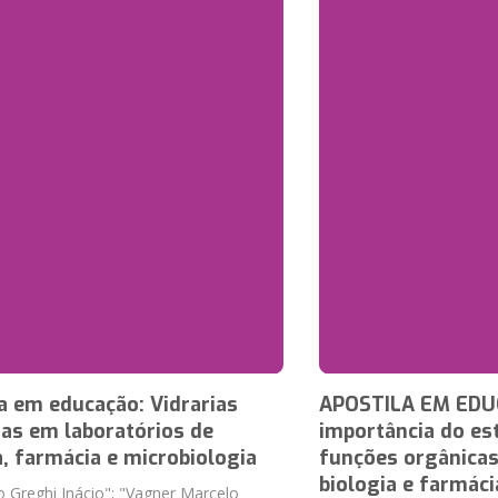
a em educação: Vidrarias
APOSTILA EM EDU
das em laboratórios de
importância do es
, farmácia e microbiologia
funções orgânicas
biologia e farmáci
o Greghi Inácio"; "Vagner Marcelo