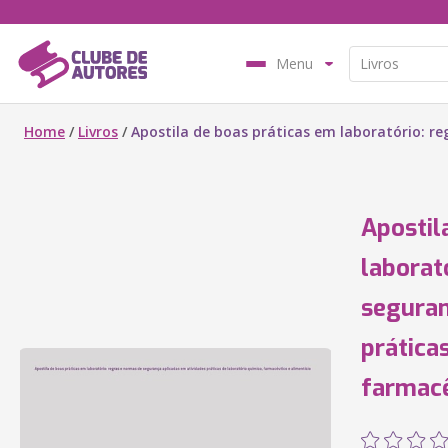
Menu
Home
/
Livros
/
Apostila de boas práticas em laboratório: r
Apostil
laborat
seguran
prática
farmacê