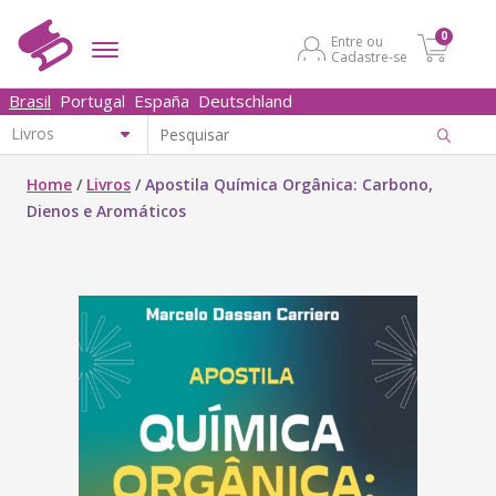
0
Entre ou
Cadastre-se
Brasil
Portugal
España
Deutschland
Home
/
Livros
/
Apostila Química Orgânica: Carbono,
Dienos e Aromáticos