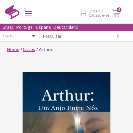
0
Entre ou
Cadastre-se
Brasil
Portugal
España
Deutschland
Home
/
Livros
/
Arthur