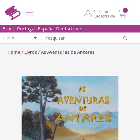
0
Entre ou
Cadastre-se
Brasil
Portugal
España
Deutschland
Home
/
Livros
/
As Aventuras de Antares