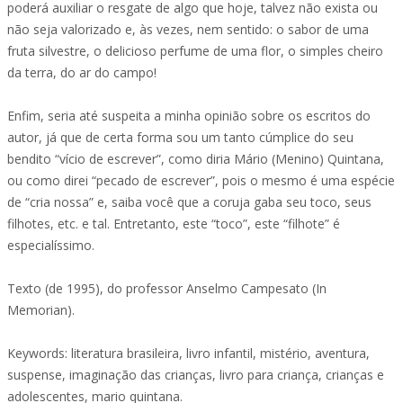
poderá auxiliar o resgate de algo que hoje, talvez não exista ou
não seja valorizado e, às vezes, nem sentido: o sabor de uma
fruta silvestre, o delicioso perfume de uma flor, o simples cheiro
da terra, do ar do campo!
Enfim, seria até suspeita a minha opinião sobre os escritos do
autor, já que de certa forma sou um tanto cúmplice do seu
bendito “vício de escrever”, como diria Mário (Menino) Quintana,
ou como direi “pecado de escrever”, pois o mesmo é uma espécie
de “cria nossa” e, saiba você que a coruja gaba seu toco, seus
filhotes, etc. e tal. Entretanto, este “toco”, este “filhote” é
especialíssimo.
Texto (de 1995), do professor Anselmo Campesato (In
Memorian).
Keywords: literatura brasileira, livro infantil, mistério, aventura,
suspense, imaginação das crianças, livro para criança, crianças e
adolescentes, mario quintana.