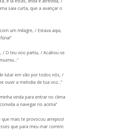
, e lá estás, linda e atrevida, /
ma saia curta, que a avançar o
 com um milagre, / Estava aqui,
úria!”
, / O teu voo partiu, / Acabou-se
nsumiu...”
e lutar em vão por todos nós, /
e ouvir a melodia de tua voz...”
minha vinda para entrar no clima
 convida a navegar rio acima”
e que mais te provocou arrepios!
fesses que para meu mar correm