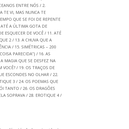
S OCEANOS ENTRE NÓS / 2.
A TE VI, MAS NUNCA TE
 TEMPO QUE SE FOI DE REPENTE
. ATÉ A ÚLTIMA GOTA DE
DE ESQUECER DE VOCÊ / 11. ATÉ
QUE 2 / 13. A CHUVA QUE A
NCIA / 15. SIMÉTRICAS – 200
OISA PARECIDA”) / 16. AS
 A MAGIA QUE SE DESFEZ NA
M VOCÊ? / 19. OS TRAÇOS DE
QUE ESCONDES NO OLHAR / 22.
TIQUE 3 / 24. OS POEMAS QUE
DÓI TANTO / 26. OS DRAGÕES
LA SOPRAVA / 28. EROTIQUE 4 /
.