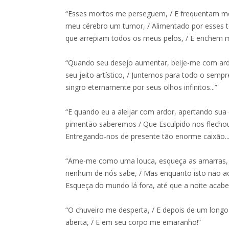
“Esses mortos me perseguem, / E frequentam me
meu cérebro um tumor, / Alimentado por esses t
que arrepiam todos os meus pelos, / E enchem m
“Quando seu desejo aumentar, beije-me com ar
seu jeito artístico, / Juntemos para todo o semp
singro eternamente por seus olhos infinitos...”
“E quando eu a aleijar com ardor, apertando sua
pimentão saberemos / Que Esculpido nos flechou 
Entregando-nos de presente tão enorme caixão...
“Ame-me como uma louca, esqueça as amarras, /
nenhum de nós sabe, / Mas enquanto isto não aco
Esqueça do mundo lá fora, até que a noite acabe.
“O chuveiro me desperta, / E depois de um longo 
aberta, / E em seu corpo me emaranho!”