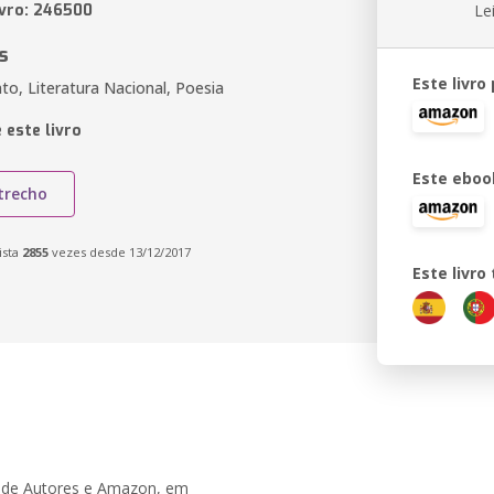
ivro: 246500
Le
s
Este livro
to, Literatura Nacional, Poesia
 este livro
Este eboo
trecho
ista
2855
vezes desde 13/12/2017
Este livr
be de Autores e Amazon, em