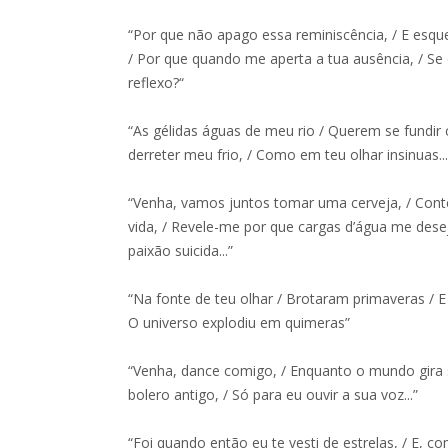
“Por que não apago essa reminiscência, / E esq
/ Por que quando me aperta a tua ausência, / Se 
reflexo?“
“As gélidas águas de meu rio / Querem se fundir 
derreter meu frio, / Como em teu olhar insinuas...
“Venha, vamos juntos tomar uma cerveja, / Cont
vida, / Revele-me por que cargas d’água me dese
paixão suicida...”
“Na fonte de teu olhar / Brotaram primaveras / 
O universo explodiu em quimeras”
“Venha, dance comigo, / Enquanto o mundo gira 
bolero antigo, / Só para eu ouvir a sua voz...”
“Foi quando então eu te vesti de estrelas, / E, 