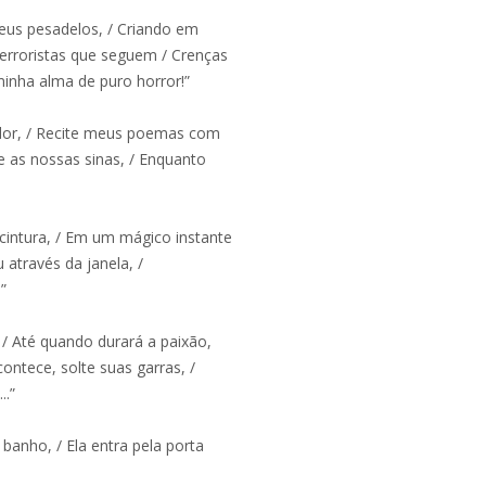
us pesadelos, / Criando em
erroristas que seguem / Crenças
inha alma de puro horror!”
dor, / Recite meus poemas com
re as nossas sinas, / Enquanto
 cintura, / Em um mágico instante
através da janela, /
”
 Até quando durará a paixão,
ntece, solte suas garras, /
..”
banho, / Ela entra pela porta