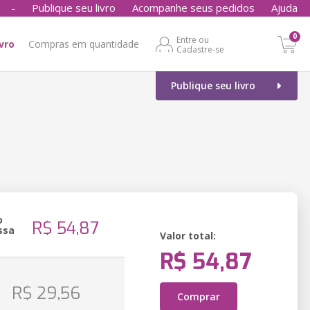
-
Publique seu livro
Acompanhe seus pedidos
Ajuda
0
Entre ou
ivro
Compras em quantidade
Cadastre-se
Publique seu livro
o
R$ 54,87
ssa
Valor total:
R$ 54,87
R$ 29,56
Comprar