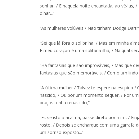
sonhar, / E naquela noite encantada, ao vê-las, 
olhar...”
“As mulheres volúveis / Não tinham Dodge Dart!
“Sei que lá fora o sol brilha, / Mas em minha alm
E meu coração é uma solitária ilha, / Na qual se
“Há fantasias que são improváveis, / Mas que de
fantasias que são memoráveis, / Como um lindo 
“A última mulher / Talvez te espere na esquina
nascido, / Ou por um momento sequer, / Por uma
braços tenha renascido,”
“Ei, se isto a acalma, passe direto por mim, / F
rosto, / Depois se encharque com uma garrafa d
um sorriso exposto...”