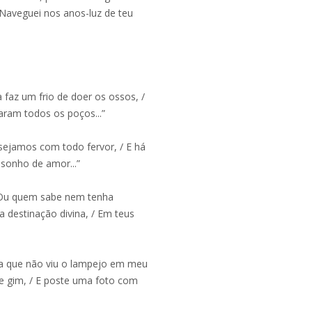
/ Naveguei nos anos-luz de teu
”
a faz um frio de doer os ossos, /
caram todos os poços...”
sejamos com todo fervor, / E há
sonho de amor...”
 / Ou quem sabe nem tenha
 destinação divina, / Em teus
inja que não viu o lampejo em meu
e gim, / E poste uma foto com