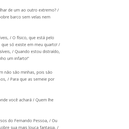
olhar de um ao outro extremo? /
 pobre barco sem velas nem
eis, / O físico, que está pelo
, que só existe em meu quarto! /
veis, / Quando estou distraído,
nho um infarto!”
m não são minhas, pois são
sos, / Para que as semeie por
onde você achará / Quem lhe
ersos do Fernando Pessoa, / Ou
obre sua mais louca fantasia, /