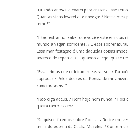
“Quando anos-luz levarei para cruzar / Esse teu 
Quantas vidas levarei a te navegar / Nesse meu
remo?”
“É tão estranho, saber que você existe em dois nív
mundo a vagar, sorridente, / E esse sobrenatural
Essa manifestação é uma daquelas coisas impossí
aparece de repente, / E, quando a vejo, quase te
“Essas rimas que enfeitam meus versos / També
sopradas / Pelos deuses da Poesia de mil Univer
suas moradas...”
“Não diga adeus, / Nem hoje nem nunca, / Pois 
queira tanto assim?”
“Se quiser, falemos sobre Poesia, / Recite-me v
um lindo poema da Cecília Meireles, / Conte-me s