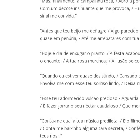
“Mas, finalmente, a campainha toca, / Abro a porta
Com um decote insinuante que me provoca, / E u
sinal me convida,”
“Antes que teu beijo me deflagre / Algo parecido
quase em penúria, / Até me arrebatares com tua f
“Hoje é dia de enxugar o pranto: / A festa acabou
o encanto, / A tua rosa murchou, / A ilusão se co
“Quando eu estiver quase desistindo, / Cansado d
Envolva-me com esse teu sorriso lindo, / Deixa-m
“Esse teu adormecido vulcão precioso / Aguarda 
/ E fazer jorrar o seu néctar caudaloso / Que me
“Conta-me qual a tua música predileta, / E o film
/ Conta-me baixinho alguma tara secreta, / Con
teus rios...”