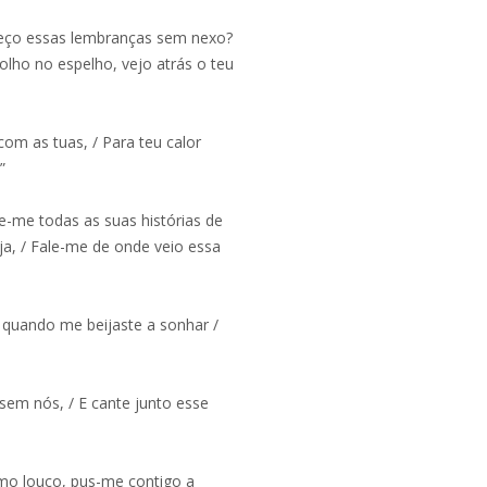
ueço essas lembranças sem nexo?
olho no espelho, vejo atrás o teu
com as tuas, / Para teu calor
”
e-me todas as suas histórias de
ja, / Fale-me de onde veio essa
E quando me beijaste a sonhar /
sem nós, / E cante junto esse
como louco, pus-me contigo a