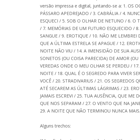
versão impressa e digital, juntando-se a: 1. O
PÁSSARO APEDREJADO / 3. CABRÁLIA / 4. NUNC
ESQUECI / 5. SOB O OLHAR DE NETUNO / 6. O
/ 7. MEMÓRIAS DE UM FUTURO ESQUECIDO / 8
SANGUE / 9. EROTIQUE / 10. NÃO ME LEMBREI 
QUE A ÚLTIMA ESTRELA SE APAGUE / 12. EROTI
NOITE NÃO VIU / 14. A IMENSIDÃO DE SUA AUSÊ
SONETOS (OU COISA PARECIDA) DE AMOR (OU C
VEREDAS ONDE O MEU OLHAR SE PERDEU / 17.
NOITE / 18. QUAL É O SEGREDO PARA VIVER SE
VOCÊ / 20. STRADIVARIUS / 21. OS SEGREDOS 
ATÉ SECAREM AS ÚLTIMAS LÁGRIMAS / 23. ERO
JAMAIS ESCREVI / 25. TUA AUSÊNCIA, QUE ME 
QUE NOS SEPARAM / 27. O VENTO QUE NA JANE
29. A NOITE QUE NÃO TERMINOU NUNCA MAIS
Alguns trechos: