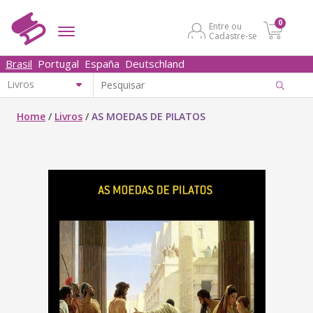
0
Entre ou
Cadastre-se
Brasil
Portugal
España
Deutschland
Home
/
Livros
/
AS MOEDAS DE PILATOS