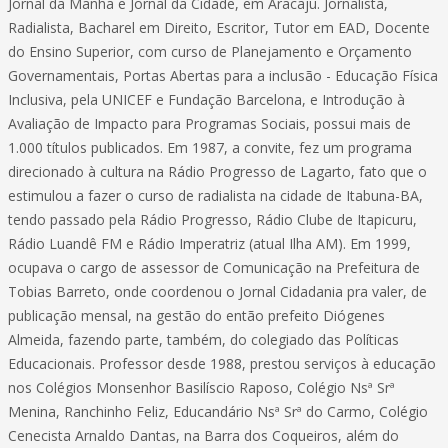
Jornal da Manhã e Jornal da Cidade, em Aracaju. Jornalista,
Radialista, Bacharel em Direito, Escritor, Tutor em EAD, Docente
do Ensino Superior, com curso de Planejamento e Orçamento
Governamentais, Portas Abertas para a inclusão - Educação Física
Inclusiva, pela UNICEF e Fundação Barcelona, e Introdução à
Avaliação de Impacto para Programas Sociais, possui mais de
1.000 títulos publicados. Em 1987, a convite, fez um programa
direcionado à cultura na Rádio Progresso de Lagarto, fato que o
estimulou a fazer o curso de radialista na cidade de Itabuna-BA,
tendo passado pela Rádio Progresso, Rádio Clube de Itapicuru,
Rádio Luandê FM e Rádio Imperatriz (atual Ilha AM). Em 1999,
ocupava o cargo de assessor de Comunicação na Prefeitura de
Tobias Barreto, onde coordenou o Jornal Cidadania pra valer, de
publicação mensal, na gestão do então prefeito Diógenes
Almeida, fazendo parte, também, do colegiado das Políticas
Educacionais. Professor desde 1988, prestou serviços à educação
nos Colégios Monsenhor Basilíscio Raposo, Colégio Nsª Srª
Menina, Ranchinho Feliz, Educandário Nsª Srª do Carmo, Colégio
Cenecista Arnaldo Dantas, na Barra dos Coqueiros, além do