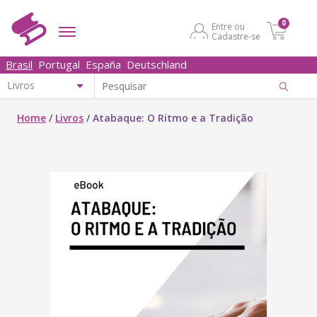
0
Entre ou
Cadastre-se
Brasil
Portugal
España
Deutschland
Home
/
Livros
/
Atabaque: O Ritmo e a Tradição