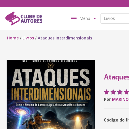
Menu
Home
/
Livros
/
Ataques Interdimensionais
Ataques
Por
MARINO 
Código do l