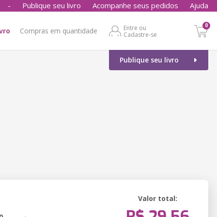
-
Publique seu livro
Acompanhe seus pedidos
Ajuda
0
Entre ou
ivro
Compras em quantidade
Cadastre-se
Publique seu livro
Valor total:
R$ 29,56
o