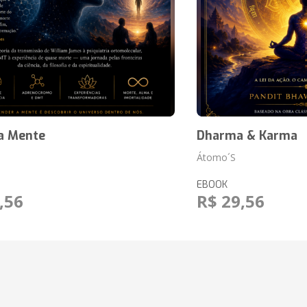
a Mente
Dharma & Karma
Átomo´S
EBOOK
,56
R$ 29,56