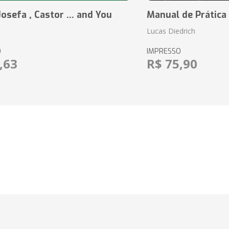
Josefa , Castor ... and You
Manual de Prátic
Lucas Diedrich
O
IMPRESSO
,63
R$ 75,90