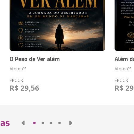
O Peso de Ver além
Além d
Átomo´S
Átomo´S
EBOOK
EBOOK
R$ 29,56
R$ 29
das