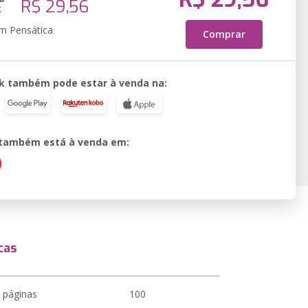
R$ 29,56
k
em Pensática
Comprar
k também pode estar à venda na:
o também está à venda em:
cas
 páginas
100