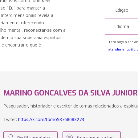
 estudiosos como John Keel —
also "Eu" para manter a
Edição
 Interdimensionais revela a
ariamente, oferecendo
Idioma
ulho mental, reconectar-se com a
edem a sua soberania espiritual.
Tem algo a reclam
 e encontrar o que é
atendimento@cl
MARINO GONCALVES DA SILVA JUNIOR
Pesquisador, historiador e escritor de temas relacionados a espiritu
Twiter:
https://x.com/tomoS8768083273
Perfil completo
Fale com o autor