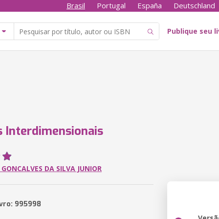
Brasil
Portugal
España
Deutschland
Publique seu l
 Interdimensionais
GONCALVES DA SILVA JUNIOR
ivro: 995998
Versã