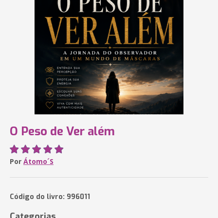
O Peso de Ver além
Por
Átomo´S
Código do livro: 996011
Categorias