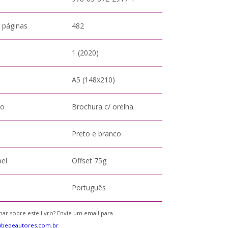
 páginas
482
1 (2020)
A5 (148x210)
to
Brochura c/ orelha
Preto e branco
pel
Offset 75g
Português
ar sobre este livro? Envie um email para
ubedeautores.com.br