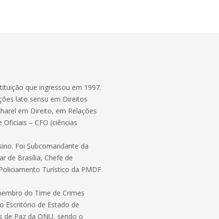
stituição que ingressou em 1997.
ções lato sensu em Direitos
harel em Direito, em Relações
Oficiais – CFO (ciências
nsino. Foi Subcomandante da
r de Brasília, Chefe de
Policiamento Turístico da PMDF
membro do Time de Crimes
do Escritório de Estado de
es de Paz da ONU, sendo o