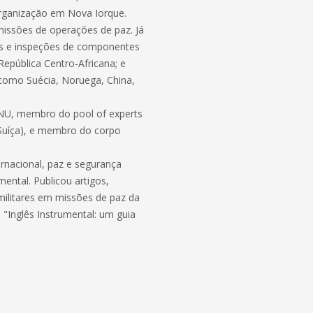
 Organização em Nova Iorque.
missões de operações de paz. Já
ias e inspeções de componentes
República Centro-Africana; e
 como Suécia, Noruega, China,
ONU, membro do pool of experts
Suíça), e membro do corpo
rnacional, paz e segurança
umental. Publicou artigos,
is militares em missões de paz da
 "Inglês Instrumental: um guia