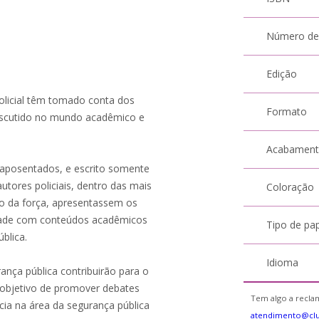
Número de
Edição
olicial têm tomado conta dos
Formato
iscutido no mundo acadêmico e
Acabamen
is aposentados, e escrito somente
 autores policiais, dentro das mais
Coloração
uso da força, apresentassem os
edade com conteúdos acadêmicos
Tipo de pa
blica.
Idioma
ança pública contribuirão para o
 objetivo de promover debates
Tem algo a reclam
ia na área da segurança pública
atendimento@cl