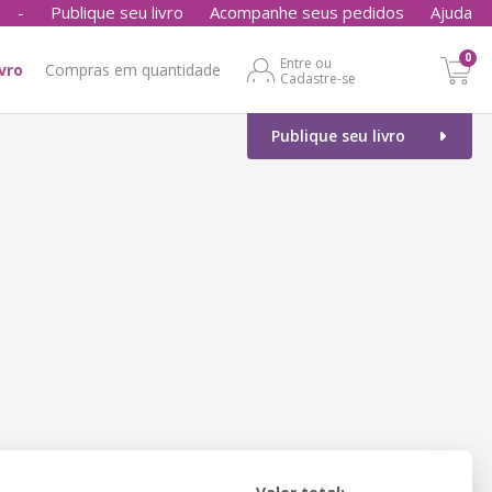
-
Publique seu livro
Acompanhe seus pedidos
Ajuda
0
Entre ou
ivro
Compras em quantidade
Cadastre-se
Publique seu livro