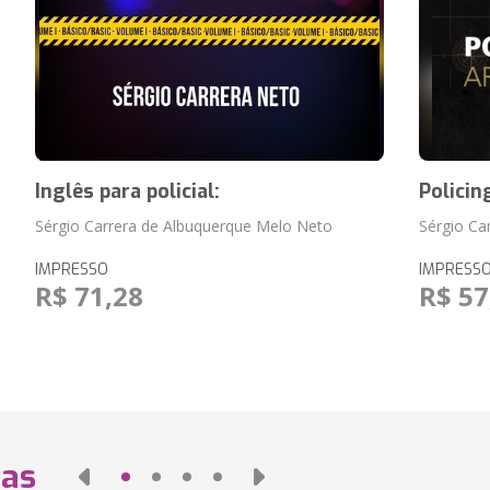
Inglês para policial:
Polici
Sérgio Carrera de Albuquerque Melo Neto
Sérgio Ca
IMPRESSO
IMPRESS
R$ 71,28
R$ 57
das