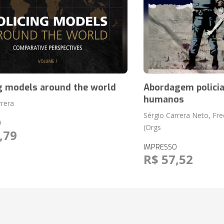
ng models around the world
Abordagem policial
humanos
rrera
Sérgio Carrera Neto, Fre
O
(Orgs
,79
IMPRESSO
R$ 57,52