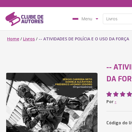
Menu
Home
/
Livros
/
-- ATIVIDADES DE POLÍCIA E O USO DA FORÇA
-- ATIV
DA FOR
Por
-
Código do l