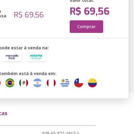
Valor total:
R$ 69,56
o
R$ 69,56
ssa
Comprar
 pode estar à venda na:
o também está à venda em:
cas
978-65-872-2917-1