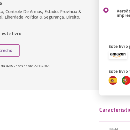
s
Versã
ica, Controle De Armas, Estado, Província &
impre
, Liberdade Política & Segurança, Direito,
 este livro
Este livro
trecho
ista
4785
vezes desde 22/10/2020
Este livr
Característi
ISBN