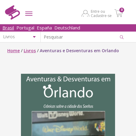
0
Entre ou
Cadastre-se
Brasil
Portugal
España
Deutschland
Home
/
Livros
/
Aventuras e Desventuras em Orlando