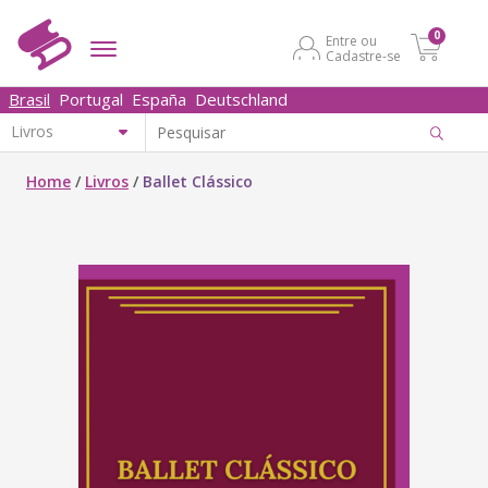
0
Entre ou
Cadastre-se
Brasil
Portugal
España
Deutschland
Home
/
Livros
/
Ballet Clássico