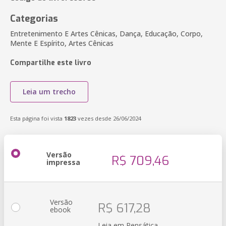
Categorias
Entretenimento E Artes Cênicas, Dança, Educação, Corpo,
Mente E Espírito, Artes Cênicas
Compartilhe este livro
Leia um trecho
Esta página foi vista
1823
vezes desde 26/06/2024
Versão
R$ 709,46
impressa
Versão
R$ 617,28
ebook
Leia em Pensática