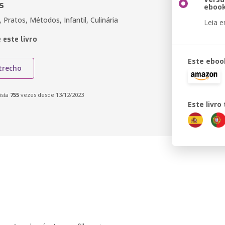
s
eboo
 Pratos, Métodos, Infantil, Culinária
Leia 
 este livro
Este eboo
trecho
ista
755
vezes desde 13/12/2023
Este livr