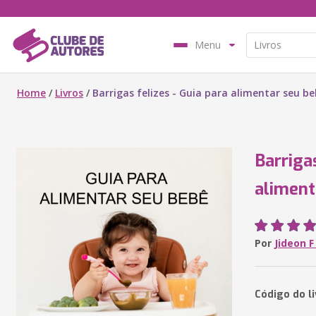
Menu
Home
/
Livros
/
Barrigas felizes - Guia para alimentar seu b
Barrigas
aliment
Por
Jideon 
Código do l