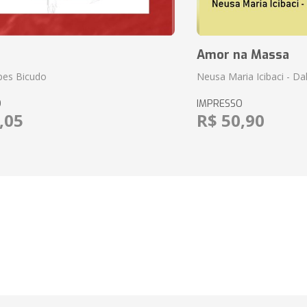
Amor na Massa
pes Bicudo
Neusa Maria Icibaci - Dali
O
IMPRESSO
,05
R$ 50,90