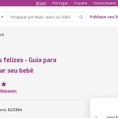
Brasil
Portugal
España
Deutschland
Publique seu l
ebê
 felizes - Guia para
ar seu bebê
F Marques
ivro: 623364
Versã