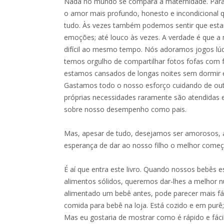
Nada no mundo se compara à maternidade. Para m
o amor mais profundo, honesto e incondicional q
tudo. Às vezes também podemos sentir que es
emoções; até louco às vezes. A verdade é que a
difícil ao mesmo tempo. Nós adoramos jogos lú
temos orgulho de compartilhar fotos fofas com f
estamos cansados de longas noites sem dormir e
Gastamos todo o nosso esforço cuidando de ou
próprias necessidades raramente são atendidas 
sobre nosso desempenho como pais.
Mas, apesar de tudo, desejamos ser amorosos, 
esperança de dar ao nosso filho o melhor começ
É aí que entra este livro. Quando nossos bebês 
alimentos sólidos, queremos dar-lhes a melhor nu
alimentado um bebê antes, pode parecer mais fá
comida para bebê na loja. Está cozido e em purê; 
Mas eu gostaria de mostrar como é rápido e fáci