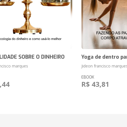
IDADE SOBRE O DINHEIRO
Yoga de dentro pa
ancisco marques
Jideon francisco marque
EBOOK
,44
R$ 43,81