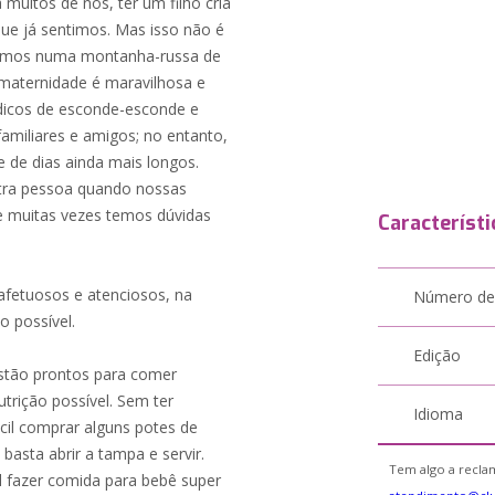
uitos de nós, ter um filho cria
ue já sentimos. Mas isso não é
tamos numa montanha-russa de
 maternidade é maravilhosa e
dicos de esconde-esconde e
amiliares e amigos; no entanto,
 de dias ainda mais longos.
tra pessoa quando nossas
e muitas vezes temos dúvidas
Característi
afetuosos e atenciosos, na
Número de
o possível.
Edição
estão prontos para comer
trição possível. Sem ter
Idioma
cil comprar alguns potes de
basta abrir a tampa e servir.
Tem algo a reclam
l fazer comida para bebê super