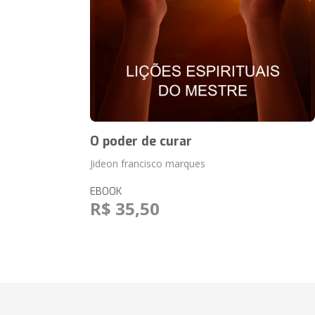
O poder de curar
Jideon francisco marques
EBOOK
R$ 35,50