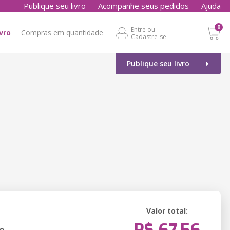
-
Publique seu livro
Acompanhe seus pedidos
Ajuda
0
Entre ou
ivro
Compras em quantidade
Cadastre-se
Publique seu livro
Valor total:
o