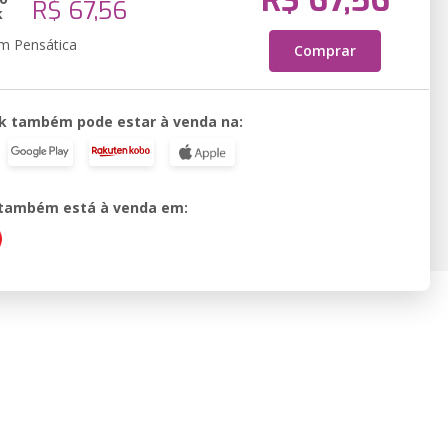
R$ 67,56
R$ 67,56
k
em Pensática
Comprar
k também pode estar à venda na:
o também está à venda em: