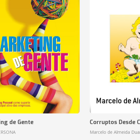
ing de Gente
Corruptos Desde C
ERSONA
Marcelo de Almeida Dua