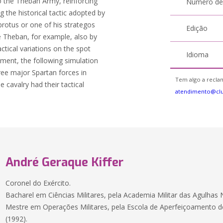
to the Theban Army, reinforcing
Número de
g the historical tactic adopted by
rotus or one of his strategos
Edição
e Theban, for example, also by
actical variations on the spot
Idioma
yment, the following simulation
hree major Spartan forces in
Tem algo a reclam
he cavalry had their tactical
atendimento@cl
André Geraque Kiffer
Coronel do Exército.
Bacharel em Ciências Militares, pela Academia Militar das Agulhas 
Mestre em Operações Militares, pela Escola de Aperfeiçoamento de O
(1992).