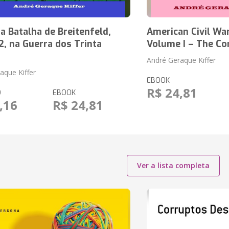
 Batalha de Breitenfeld,
American Civil War
, na Guerra dos Trinta
Volume I – The Co
André Geraque Kiffer
aque Kiffer
EBOOK
R$ 24,81
O
EBOOK
,16
R$ 24,81
Ver a lista completa