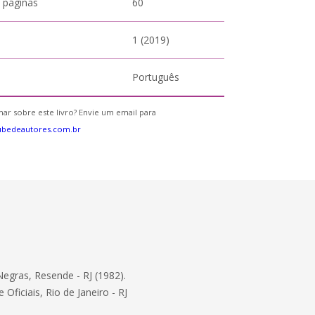
 páginas
60
1 (2019)
Português
ar sobre este livro? Envie um email para
ubedeautores.com.br
Negras, Resende - RJ (1982).
ficiais, Rio de Janeiro - RJ