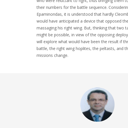
who were reluctant to fight, thus bringing them 
their numbers for the battle sequence. Considerin
Epaminondas, it is understood that hardly Cleomb
would have anticipated a device that opposed th
massaging his right wing. But, thinking that two t
might be possible, in view of the opposing deplo
will explore what would have been the result if t
battle, the right wing hoplites, the peltasts, and t
missions change.