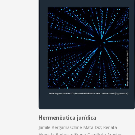
Hermenêutica jurídica
Jamile Bergamaschine Mata Diz; Renata
Almeida Barbosa; Bruno Camilloto Arantes