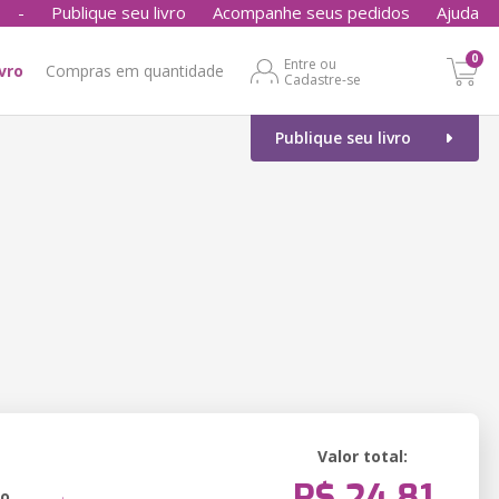
-
Publique seu livro
Acompanhe seus pedidos
Ajuda
0
Entre ou
ivro
Compras em quantidade
Cadastre-se
Publique seu livro
Valor total:
R$ 24,81
ão