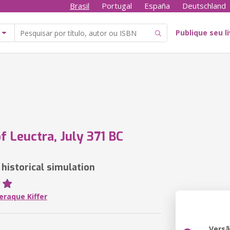
Brasil
Portugal
España
Deutschland
Publique seu l
of Leuctra, July 371 BC
 historical simulation
eraque Kiffer
Vers