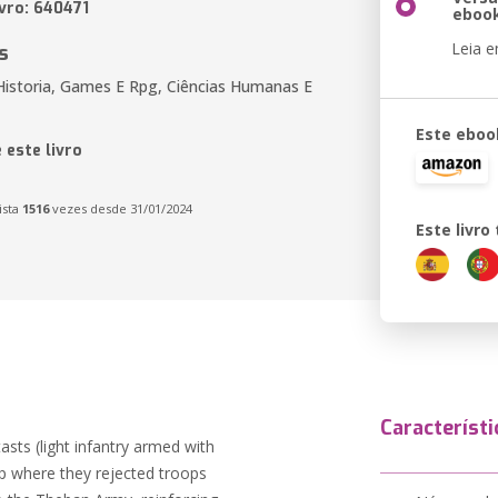
ivro: 640471
eboo
Leia 
s
Historia, Games E Rpg, Ciências Humanas E
Este eboo
 este livro
ista
1516
vezes desde 31/01/2024
Este livr
Característi
asts (light infantry armed with
p where they rejected troops