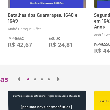
Batalhas dos Guararapes, 1648 e
Segunda
1649
em 1642
Anos
André Geraque Kiffer
André Ger
IMPRESSO
EBOOK
R$ 42,67
R$ 24,81
IMPRESS
R$ 44
das