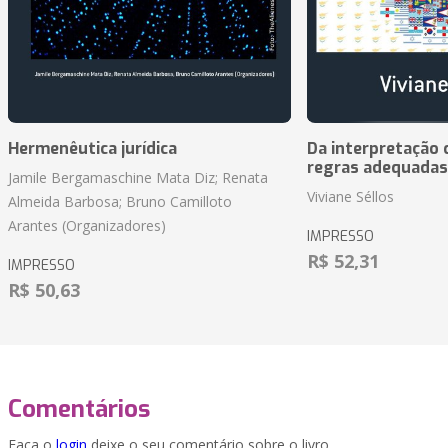
Hermenêutica jurídica
Da interpretação c
regras adequadas
Jamile Bergamaschine Mata Diz; Renata
Viviane Séllos
Almeida Barbosa; Bruno Camilloto
Arantes (Organizadores)
IMPRESSO
R$ 52,31
IMPRESSO
R$ 50,63
Comentários
Faça o
login
deixe o seu comentário sobre o livro.