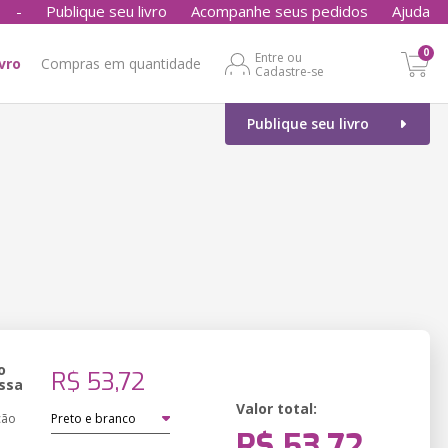
-
Publique seu livro
Acompanhe seus pedidos
Ajuda
0
Entre ou
ivro
Compras em quantidade
Cadastre-se
Publique seu livro
o
R$ 53,72
ssa
Valor total:
ção
R$ 53,72