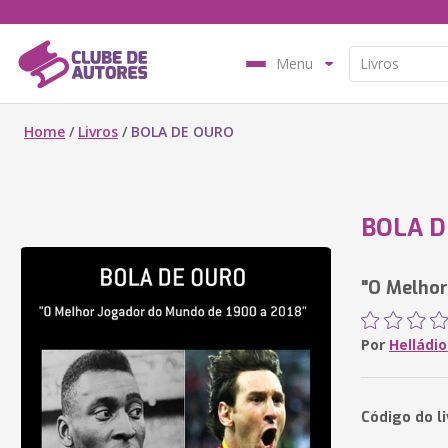
Menu
Home
/
Livros
/
BOLA DE OURO
BOLA D
"O Melhor
Por
Helládi
Código do l