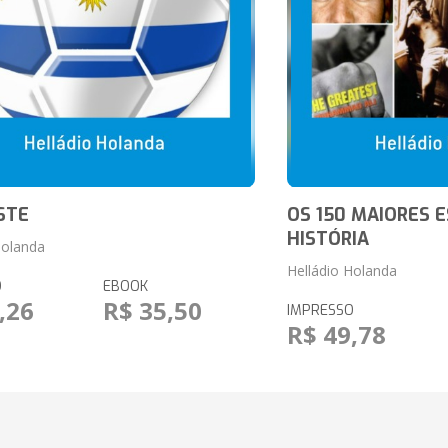
STE
OS 150 MAIORES 
HISTÓRIA
Holanda
Helládio Holanda
O
EBOOK
,26
R$ 35,50
IMPRESSO
R$ 49,78