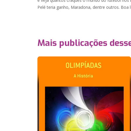
e veja quantos craques o mundo do futebol nos 
Pelé teria ganho, Maradona, dentre outros. Boa l
Mais publicações dess