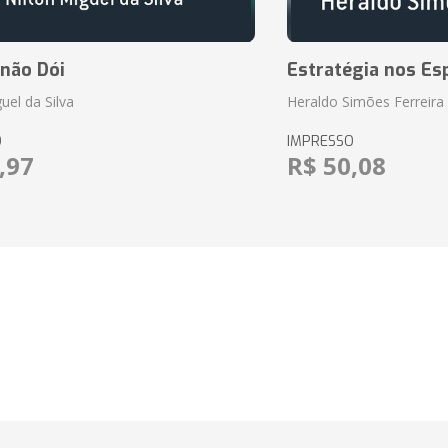
 não Dói
Estratégia nos Es
uel da Silva
Heraldo Simões Ferreira
O
IMPRESSO
,97
R$ 50,08