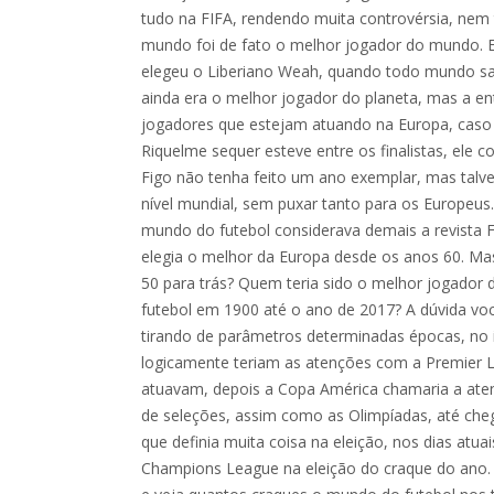
tudo na FIFA, rendendo muita controvérsia, nem
mundo foi de fato o melhor jogador do mundo. 
elegeu o Liberiano Weah, quando todo mundo sab
ainda era o melhor jogador do planeta, mas a e
jogadores que estejam atuando na Europa, cas
Riquelme sequer esteve entre os finalistas, ele 
Figo não tenha feito um ano exemplar, mas talve
nível mundial, sem puxar tanto para os Europeus
mundo do futebol considerava demais a revista F
elegia o melhor da Europa desde os anos 60. Ma
50 para trás? Quem teria sido o melhor jogador 
futebol em 1900 até o ano de 2017? A dúvida voc
tirando de parâmetros determinadas épocas, no i
logicamente teriam as atenções com a Premier L
atuavam, depois a Copa América chamaria a atenç
de seleções, assim como as Olimpíadas, até c
que definia muita coisa na eleição, nos dias atua
Champions League na eleição do craque do ano. 