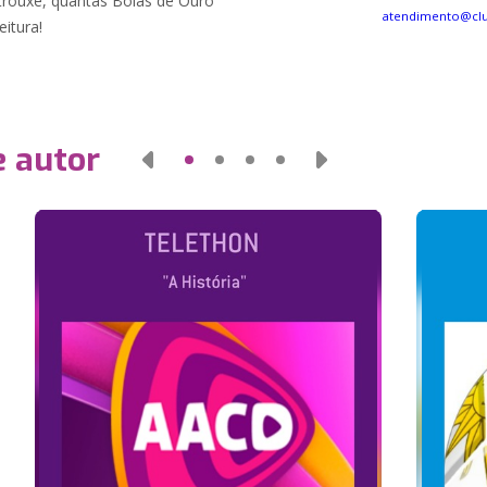
trouxe, quantas Bolas de Ouro
atendimento@cl
eitura!
e autor