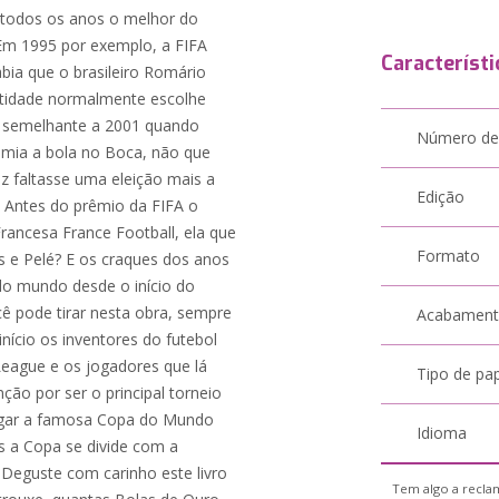
 todos os anos o melhor do
Em 1995 por exemplo, a FIFA
Característi
ia que o brasileiro Romário
ntidade normalmente escolhe
o semelhante a 2001 quando
Número de
comia a bola no Boca, não que
z faltasse uma eleição mais a
Edição
. Antes do prêmio da FIFA o
rancesa France Football, ela que
Formato
s e Pelé? E os craques dos anos
do mundo desde o início do
ê pode tirar nesta obra, sempre
Acabamen
nício os inventores do futebol
eague e os jogadores que lá
Tipo de pa
ão por ser o principal torneio
hegar a famosa Copa do Mundo
Idioma
is a Copa se divide com a
Deguste com carinho este livro
Tem algo a reclam