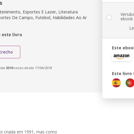
s
tenimento, Esportes E Lazer, Literatura
Versã
portes De Campo, Futebol, Habilidades Ao Ar
ebook
Le
 este livro
Este eboo
trecho
ista
3510
vezes desde 17/04/2018
Este livr
foi criada em 1991, mas como