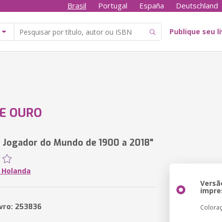
Brasil
Portugal
España
Deutschland
Publique seu l
E OURO
 Jogador do Mundo de 1900 a 2018"
o Holanda
Versã
impre
ivro: 253836
Colora