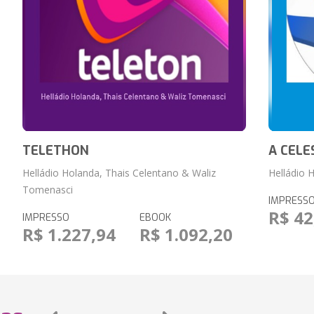
TELETHON
A CELE
Helládio Holanda, Thais Celentano & Waliz
Helládio 
Tomenasci
IMPRESS
R$ 42
IMPRESSO
EBOOK
R$ 1.227,94
R$ 1.092,20