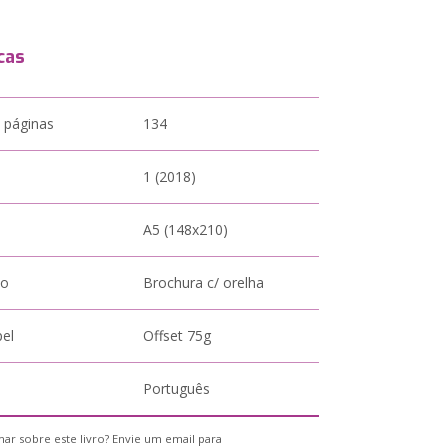
cas
 páginas
134
1 (2018)
A5 (148x210)
to
Brochura c/ orelha
pel
Offset 75g
Português
ar sobre este livro? Envie um email para