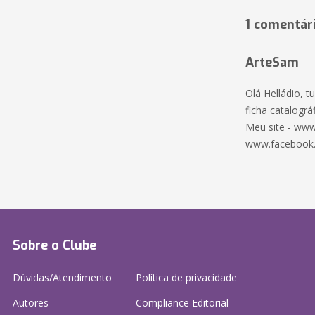
1 comentár
ArteSam
Olá Helládio, 
ficha catalográf
Meu site - www
www.facebook
Sobre o Clube
Dúvidas/Atendimento
Política de privacidade
Autores
Compliance Editorial