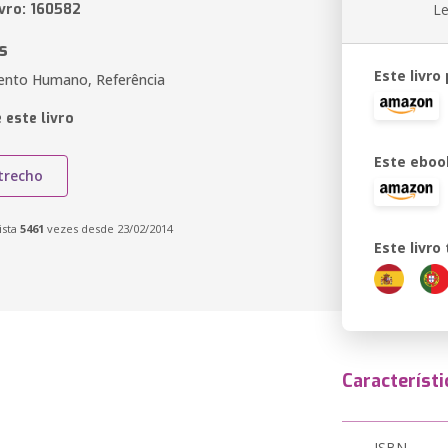
ivro: 160582
Le
s
Este livro
ento Humano, Referência
 este livro
Este eboo
trecho
ista
5461
vezes desde 23/02/2014
Este livr
Característi
ISBN