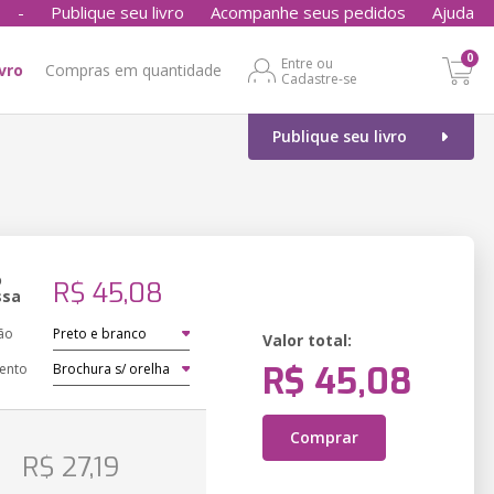
-
Publique seu livro
Acompanhe seus pedidos
Ajuda
0
Entre ou
ivro
Compras em quantidade
Cadastre-se
Publique seu livro
o
R$ 45,08
ssa
ão
Valor total:
R$ 45,08
ento
Comprar
o
R$ 27,19