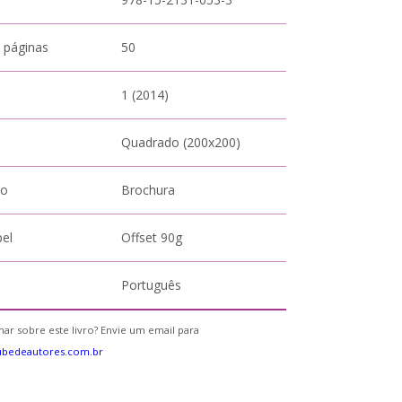
 páginas
50
1 (2014)
Quadrado (200x200)
to
Brochura
pel
Offset 90g
Português
ar sobre este livro? Envie um email para
ubedeautores.com.br