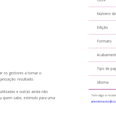
Número de
Edição
Formato
Acabamen
Tipo de pa
ar os gestores a tornar o
anização: resultado.
Idioma
tilizadas e outras ainda não
Tem algo a reclam
 ou quem sabe, estimulo para uma
atendimento@cl