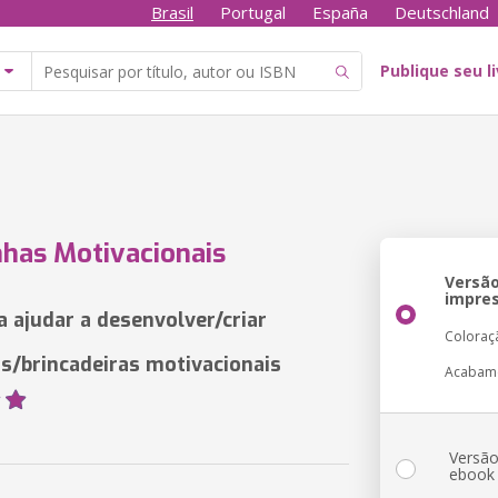
Brasil
Portugal
España
Deutschland
Publique seu l
has Motivacionais
Versã
impre
a ajudar a desenvolver/criar
Coloraç
/brincadeiras motivacionais
Acabam
Versã
ebook