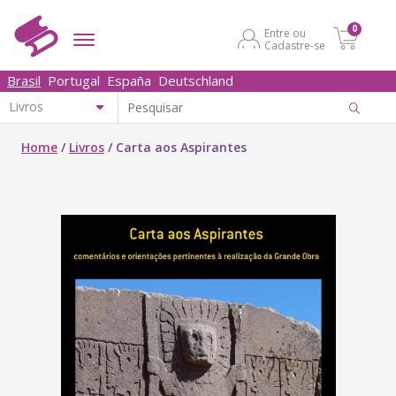
0
Entre ou
Cadastre-se
Brasil
Portugal
España
Deutschland
Home
/
Livros
/
Carta aos Aspirantes