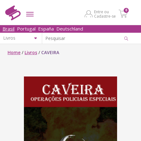
0
Entre ou
Cadastre-se
Brasil
Portugal
España
Deutschland
Home
/
Livros
/
CAVEIRA