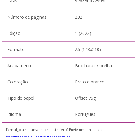
ISBN
9786500229950
Número de páginas
232
Edição
1 (2022)
Formato
A5 (148x210)
Acabamento
Brochura c/ orelha
Coloração
Preto e branco
Tipo de papel
Offset 75g
Idioma
Português
Tem algo a reclamar sobre este livro? Envie um email para
atendimento@clubedeautores.com.br