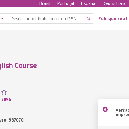
Brasil
Portugal
España
Deutschland
Publique seu l
lish Course
 Silva
Versã
impre
ivro: 987070