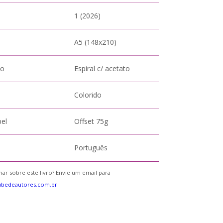
1 (2026)
A5 (148x210)
to
Espiral c/ acetato
Colorido
pel
Offset 75g
Português
ar sobre este livro? Envie um email para
ubedeautores.com.br