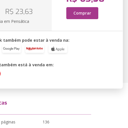
o
R$ 23,63
Comprar
ia em Pensática
k também pode estar à venda na:
o também está à venda em:
cas
 páginas
136