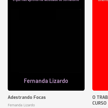
Adestrando Focas
O TRAB
CURSO
Fernanda Lizardo