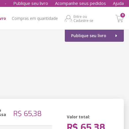
-
Publique seu livro
Acompanhe seus pedidos
Ajuda
0
Entre ou
ivro
Compras em quantidade
Cadastre-se
Publique seu livro
o
R$ 65,38
ssa
Valor total:
R$ 65,38