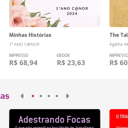
Minhas Histórias
The Ta
1° ANO C@NOR
Ágatha Vi
IMPRESSO
EBOOK
IMPRESS
R$ 68,94
R$ 23,63
R$ 60
das