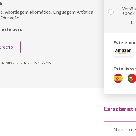
s
Versã
, Abordagem Idiomática, Linguagem Artística
ebook
, Educação
Le
 este livro
Este eboo
trecho
ista
203
vezes desde 22/05/2026
Este livr
Característi
Número de