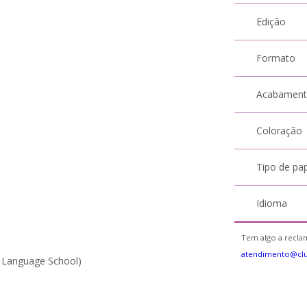
Edição
Formato
Acabamen
Coloração
Tipo de pa
Idioma
Tem algo a reclam
atendimento@cl
m Language School)