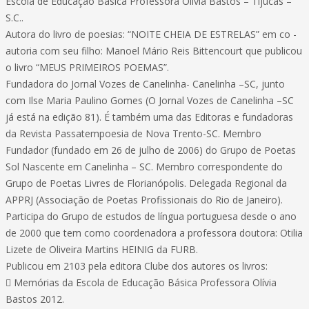
Escola de Educação Básica Professora Olívia Bastos – Tijucas –
S.C..
Autora do livro de poesias: “NOITE CHEIA DE ESTRELAS” em co -
autoria com seu filho: Manoel Mário Reis Bittencourt que publicou
o livro “MEUS PRIMEIROS POEMAS”.
Fundadora do Jornal Vozes de Canelinha- Canelinha –SC, junto
com Ilse Maria Paulino Gomes (O Jornal Vozes de Canelinha –SC
já está na edição 81). É também uma das Editoras e fundadoras
da Revista Passatempoesia de Nova Trento-SC. Membro
Fundador (fundado em 26 de julho de 2006) do Grupo de Poetas
Sol Nascente em Canelinha – SC. Membro correspondente do
Grupo de Poetas Livres de Florianópolis. Delegada Regional da
APPRJ (Associação de Poetas Profissionais do Rio de Janeiro).
Participa do Grupo de estudos de língua portuguesa desde o ano
de 2000 que tem como coordenadora a professora doutora: Otilia
Lizete de Oliveira Martins HEINIG da FURB.
Publicou em 2103 pela editora Clube dos autores os livros:
 Memórias da Escola de Educação Básica Professora Olívia
Bastos 2012.