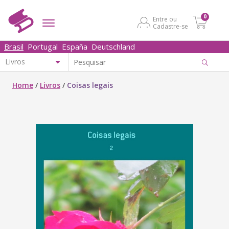
0
Entre ou
Cadastre-se
Brasil
Portugal
España
Deutschland
Home
/
Livros
/
Coisas legais