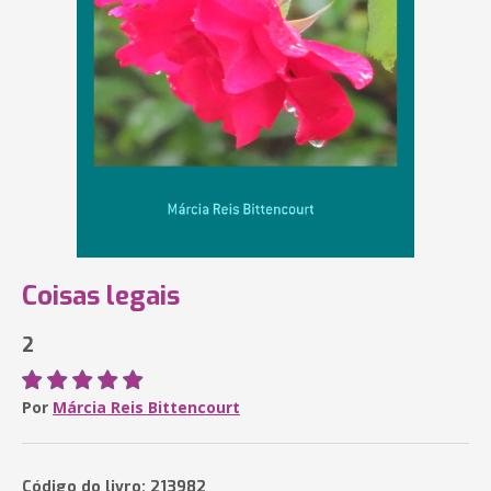
Coisas legais
2
Por
Márcia Reis Bittencourt
Código do livro: 213982