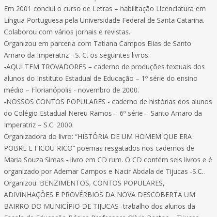
Em 2001 conclui o curso de Letras – habilitação Licenciatura em
Língua Portuguesa pela Universidade Federal de Santa Catarina.
Colaborou com vários jornais e revistas.
Organizou em parceria com Tatiana Campos Elias de Santo
Amaro da Imperatriz - S. C. os seguintes livros:
-AQUI TEM TROVADORES – caderno de produções textuais dos
alunos do Instituto Estadual de Educação – 1º série do ensino
médio – Florianópolis - novembro de 2000.
-NOSSOS CONTOS POPULARES - caderno de histórias dos alunos
do Colégio Estadual Nereu Ramos – 6º série – Santo Amaro da
Imperatriz – S.C. 2000.
Organizadora do livro: “HISTÓRIA DE UM HOMEM QUE ERA
POBRE E FICOU RICO” poemas resgatados nos cadernos de
Maria Souza Simas - livro em CD rum. O CD contém seis livros e é
organizado por Ademar Campos e Nacir Abdala de Tijucas -S.C..
Organizou: BENZIMENTOS, CONTOS POPULARES,
ADIVINHAÇÕES E PROVÉRBIOS DA NOVA DESCOBERTA UM
BAIRRO DO MUNICÍPIO DE TIJUCAS- trabalho dos alunos da