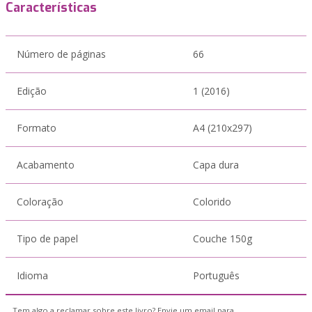
Características
Número de páginas
66
Edição
1 (2016)
Formato
A4 (210x297)
Acabamento
Capa dura
Coloração
Colorido
Tipo de papel
Couche 150g
Idioma
Português
Tem algo a reclamar sobre este livro? Envie um email para