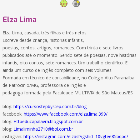
Elza Lima
Elza Lima, casada, três filhas e três netos.
Escreve desde criança, historias infantis,
poesias, contos, artigos, romances. Com trinta e sete livros
publicados até o momento. Sendo sete de poesias, nove histórias
infantis, oito contos, sete romances. Um trabalho científico. E
ainda um curso de Inglês completo com seis volumes.
Formada em técnico de contabilidade, no Colégio Alto Paranaíba
de Patrocinio/MG, professora de Inglês e
pedagoga formada pela Faculdade MULTIVIX de São Mateus/ES
blog:
https://cursostepbystep.com.br/blog
facebook:
https://www.facebook.com/elza.lima.399/
blog:
Httpeducapalavra.blogspot.com.br
blog:
Limaliminha2710@bol.com.br
instagran:
https://instagran.com/elzasl?igshid=10vgtee85bqpq/