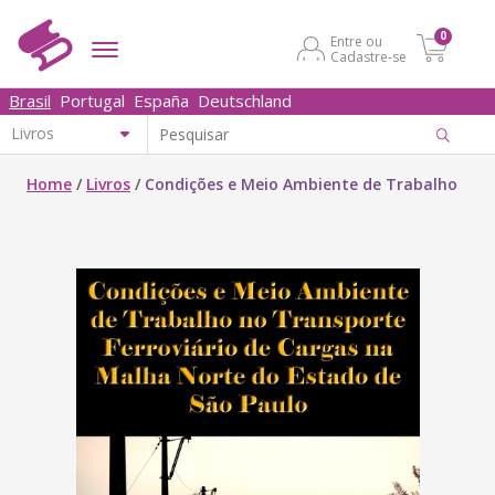
0
Entre ou
Cadastre-se
Brasil
Portugal
España
Deutschland
Home
/
Livros
/
Condições e Meio Ambiente de Trabalho