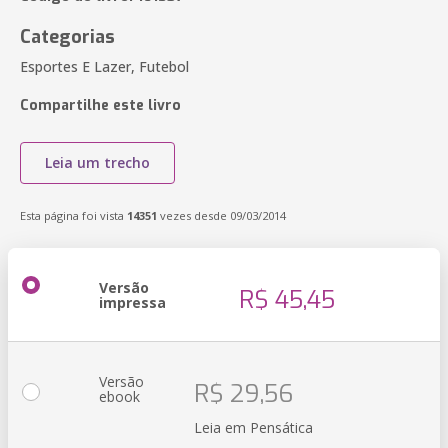
Categorias
Esportes E Lazer, Futebol
Compartilhe este livro
Leia um trecho
Esta página foi vista
14351
vezes desde 09/03/2014
Versão
R$ 45,45
impressa
Versão
R$ 29,56
ebook
Leia em Pensática