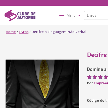
Menu
Home
/
Livros
/
Decifre a Linguagem Não Verbal
Decifre
Domine a 
Por
Empreen
Código do l