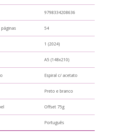
9798334208636
 páginas
54
1 (2024)
A5 (148x210)
to
Espiral c/ acetato
Preto e branco
pel
Offset 75g
Português