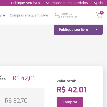
-
Publique seu livro
Acompanhe seus pedidos
Ajuda
0
Entre ou
ivro
Compras em quantidade
Cadastre-se
Publique seu livro
o
R$ 42,01
ssa
Valor total:
R$ 42,01
o
R$ 32,70
Comprar