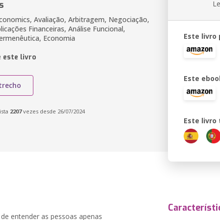
s
Le
conomics, Avaliação, Arbitragem, Negociação,
icações Financeiras, Análise Funcional,
Este livro
Hermenêutica, Economia
 este livro
Este eboo
trecho
ista
2207
vezes desde 26/07/2024
Este livr
Característi
e de entender as pessoas apenas