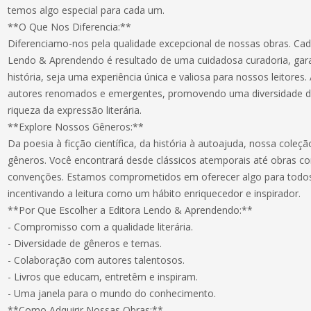
temos algo especial para cada um.
**O Que Nos Diferencia:**
Diferenciamo-nos pela qualidade excepcional de nossas obras. Cada
Lendo & Aprendendo é resultado de uma cuidadosa curadoria, gara
história, seja uma experiência única e valiosa para nossos leitore
autores renomados e emergentes, promovendo uma diversidade de 
riqueza da expressão literária.
**Explore Nossos Gêneros:**
Da poesia à ficção científica, da história à autoajuda, nossa col
gêneros. Você encontrará desde clássicos atemporais até obras 
convenções. Estamos comprometidos em oferecer algo para todos
incentivando a leitura como um hábito enriquecedor e inspirador.
**Por Que Escolher a Editora Lendo & Aprendendo:**
- Compromisso com a qualidade literária.
- Diversidade de gêneros e temas.
- Colaboração com autores talentosos.
- Livros que educam, entretêm e inspiram.
- Uma janela para o mundo do conhecimento.
**Como Adquirir Nossas Obras:**