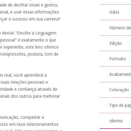
de de decifrar sinais e gestos,
cial, e usar essas informações
ISBN
nçar o sucesso em sua carreira?
Número de
 o ebook "Decifre a Linguagem
rpessoal" é exatamente o que
Edição
 experiente, este livro oferece
icroexpressões, postura, tom de
Formato
Acabamen
o real, você aprenderá a
 suas relações pessoais e
oridade e confiança através de
Coloração
sinais dos outros para melhorar
Tipo de pa
municação, conquistar a
Idioma
ucesso em seus relacionamentos