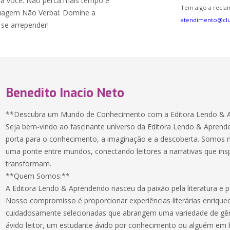
ara você. Não perca mais tempo e
Tem algo a reclam
guagem Não Verbal: Domine a
atendimento@cl
 se arrepender!
Benedito Inacio Neto
**Descubra um Mundo de Conhecimento com a Editora Lendo & 
Seja bem-vindo ao fascinante universo da Editora Lendo & Apren
porta para o conhecimento, a imaginação e a descoberta. Somos 
uma ponte entre mundos, conectando leitores a narrativas que in
transformam.
**Quem Somos:**
A Editora Lendo & Aprendendo nasceu da paixão pela literatura e p
Nosso compromisso é proporcionar experiências literárias enriqu
cuidadosamente selecionadas que abrangem uma variedade de gê
ávido leitor, um estudante ávido por conhecimento ou alguém em 