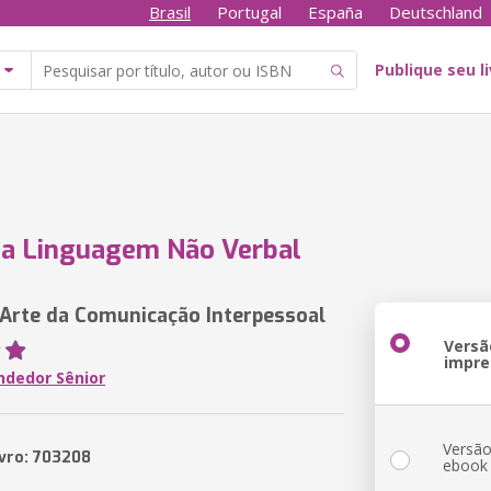
Brasil
Portugal
España
Deutschland
Publique seu l
 a Linguagem Não Verbal
Arte da Comunicação Interpessoal
Versã
impre
dedor Sênior
Versã
ivro: 703208
ebook