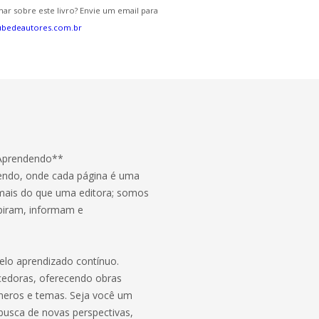
ar sobre este livro? Envie um email para
ubedeautores.com.br
Aprendendo**
dendo, onde cada página é uma
mais do que uma editora; somos
spiram, informam e
elo aprendizado contínuo.
ecedoras, oferecendo obras
neros e temas. Seja você um
busca de novas perspectivas,