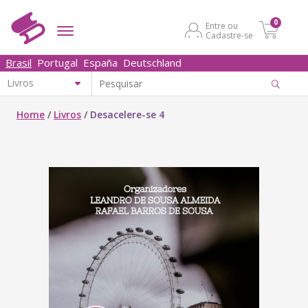
0
Entre ou
Cadastre-se
Brasil
Portugal
España
Deutschland
Home
/
Livros
/
Desacelere-se 4