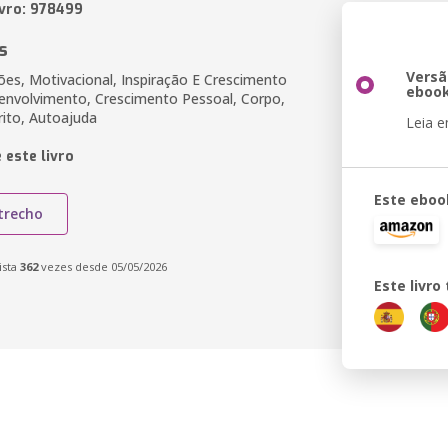
ivro: 978499
s
Versã
es, Motivacional, Inspiração E Crescimento
eboo
envolvimento, Crescimento Pessoal, Corpo,
rito, Autoajuda
Leia 
 este livro
Este eboo
trecho
ista
362
vezes desde 05/05/2026
Este livr