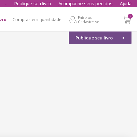
-
Publique seu livro
Acompanhe seus pedidos
Ajuda
0
Entre ou
ivro
Compras em quantidade
Cadastre-se
Publique seu livro