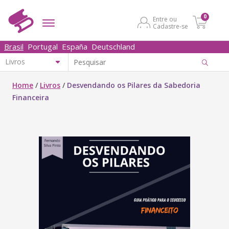
0
Entre ou
Cadastre-se
Brasil
Portugal
España
Deutschland
Home
/
Livros
/
Desvendando os Pilares da Sabedoria
Financeira