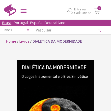
0
Entre ou
Cadastre-se
Brasil
Portugal
España
Deutschland
Home
/
Livros
/
DIALÉTICA DA MODERNIDADE