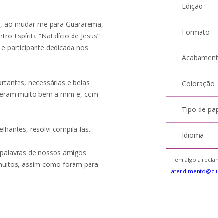
Edição
 e, ao mudar-me para Guararema,
Formato
o Espírita “Natalício de Jesus”
 e participante dedicada nos
Acabamen
ortantes, necessárias e belas
Coloração
fizeram muito bem a mim e, com
Tipo de pa
hantes, resolvi compilá-las...
Idioma
s palavras de nossos amigos
Tem algo a reclam
 muitos, assim como foram para
atendimento@cl