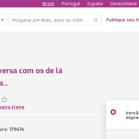
Brasil
Portugal
España
Deutschland
Publique seu l
versa com os de lá
...
veira Freire
Versã
impre
vro: 179474