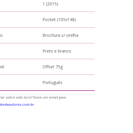
1 (2015)
Pocket (105x148)
to
Brochura s/ orelha
Preto e branco
pel
Offset 75g
Português
ar sobre este livro? Envie um email para
ubedeautores.com.br