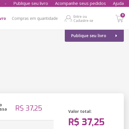
-
Publique seu livro
Acompanhe seus pedidos
Ajuda
0
Entre ou
ivro
Compras em quantidade
Cadastre-se
Publique seu livro
o
R$ 37,25
ssa
Valor total:
R$ 37,25