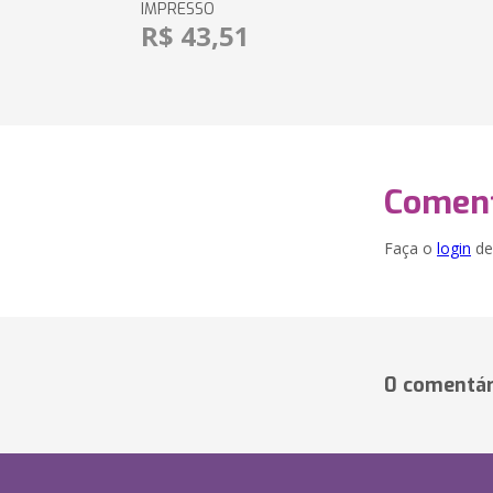
IMPRESSO
R$ 43,51
Coment
Faça o
login
dei
0 comentár