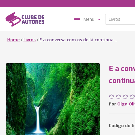
Menu
Home
/
Livros
/
E a conversa com os de lá continua...
E a con
continua
Por
Olga Oli
Código do li