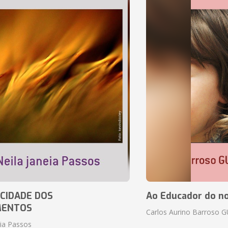
CIDADE DOS
Ao Educador do no
MENTOS
Carlos Aurino Barroso 
eia Passos