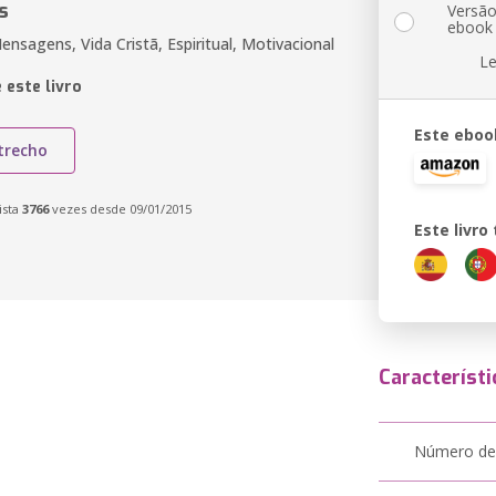
s
Versã
ebook
nsagens, Vida Cristã, Espiritual, Motivacional
Le
 este livro
Este eboo
trecho
ista
3766
vezes desde 09/01/2015
Este livr
Característi
Número de