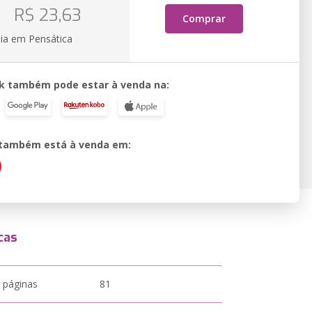
o
R$ 23,63
Comprar
ia em Pensática
k também pode estar à venda na:
o também está à venda em:
cas
 páginas
81