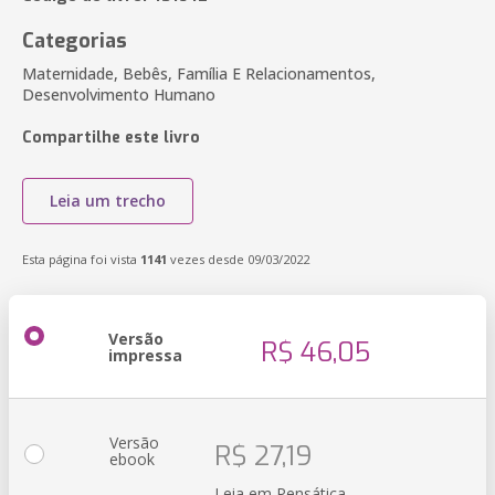
Categorias
Maternidade, Bebês, Família E Relacionamentos,
Desenvolvimento Humano
Compartilhe este livro
Leia um trecho
Esta página foi vista
1141
vezes desde 09/03/2022
Versão
R$ 46,05
impressa
Versão
R$ 27,19
ebook
Leia em Pensática