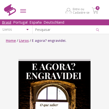
0
Entre ou
Cadastre-se
Brasil
Portugal
España
Deutschland
Home
/
Livros
/
E agora? engravidei.