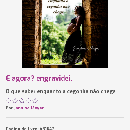
E agora? engravidei.
O que saber enquanto a cegonha não chega
Por
Janaina Meyer
Código do livro: 431642