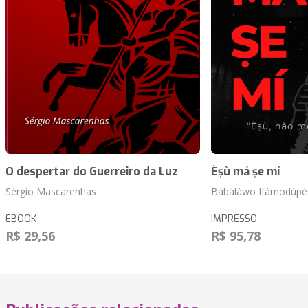
O despertar do Guerreiro da Luz
Èṣù má ṣe mí
Sérgio Mascarenhas
Bàbáláwo Ifámodúpé 
EBOOK
IMPRESSO
R$ 29,56
R$ 95,78