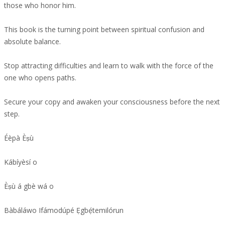
those who honor him.
This book is the turning point between spiritual confusion and
absolute balance.
Stop attracting difficulties and learn to walk with the force of the
one who opens paths.
Secure your copy and awaken your consciousness before the next
step.
Éèpà Èṣù
Kábíyèsí o
Èṣù á gbè wá o
Bàbáláwo Ifámodúpé Ẹgbẹ́temilórun