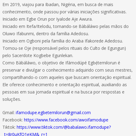
Em 2019, viajou para Ibadan, Nigéria, em busca de mais
conhecimento, onde passou por várias iniciações significativas.
Iniciado em Egbe Orun por Iyalode Aje Awura.
Iniciado em Itefa/Itelodu, tornando-se Bàbáláwo pelas mãos do
Oluwo Ifabunmi, dentro da família Adedosu.
Iniciado em Ogboni pela família do Araba Ifakorede Adedosu.
Tornou-se Oje (responsável pelos rituais do Culto de Egungun)
pelo Sacerdote Kogbebe Egunlekan.
Como Bàbáláwo, o objetivo de Ifámodúpé Ẹgbẹ́temilorun é
preservar e divulgar o conhecimento adquirido com seus mestres,
compartilhando-o com aqueles que buscam orientação espiritual.
Ele oferece conhecimento e orientação espiritual, auxiliando as
pessoas em sua jornada espiritual e na busca por respostas e
soluções.
Gmail:
ifamodupe.egbetemilorun@gmail.com
Facebook:
https://www.facebook.com/awoifamodupe
Tiktok:
https://www.tiktok.com/@babalawo.ifamodupe?
_t=8r0uKfQ1eKM&_r=1