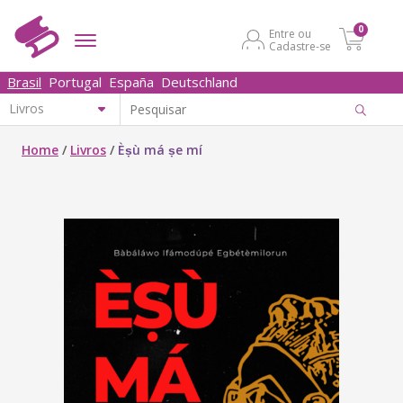
0
Entre ou
Cadastre-se
Brasil
Portugal
España
Deutschland
Home
/
Livros
/
Èṣù má ṣe mí