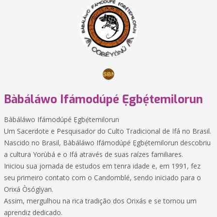
Bàbáláwo Ifámodúpé Ẹgbẹ́temilorun
Bàbáláwo Ifámodúpé Ẹgbẹ́temilorun
Um Sacerdote e Pesquisador do Culto Tradicional de Ifá no Brasil.
Nascido no Brasil, Bàbáláwo Ifámodúpé Ẹgbẹ́temilorun descobriu
a cultura Yorùbá e o Ifá através de suas raízes familiares.
Iniciou sua jornada de estudos em tenra idade e, em 1991, fez
seu primeiro contato com o Candomblé, sendo iniciado para o
Orixá Òsógìyan.
Assim, mergulhou na rica tradição dos Orixás e se tornou um
aprendiz dedicado.