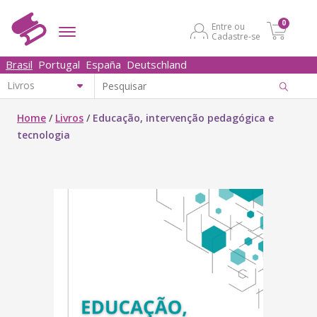
0
Entre ou
Cadastre-se
Brasil
Portugal
España
Deutschland
Home
/
Livros
/
Educação, intervenção pedagógica e
tecnologia