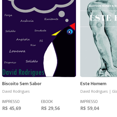
Biscoito Sem Sabor
Este Homem
David Rodrigues
David Rodrigues | G
IMPRESSO
EBOOK
IMPRESSO
R$ 45,69
R$ 29,56
R$ 59,04