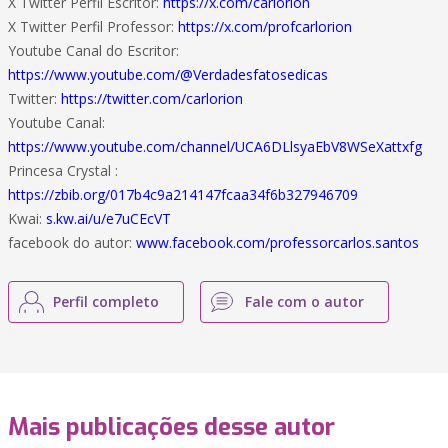
X Twitter Perfil Escritor:
https://x.com/carlorion
X Twitter Perfil Professor:
https://x.com/profcarlorion
Youtube Canal do Escritor:
https://www.youtube.com/@Verdadesfatosedicas
Twitter:
https://twitter.com/carlorion
Youtube Canal:
https://www.youtube.com/channel/UCA6DLlsyaEbV8WSeXattxfg
Princesa Crystal :
https://zbib.org/017b4c9a214147fcaa34f6b327946709
Kwai:
s.kw.ai/u/e7uCEcVT
facebook do autor:
www.facebook.com/professorcarlos.santos
Perfil completo
Fale com o autor
Mais publicações desse autor