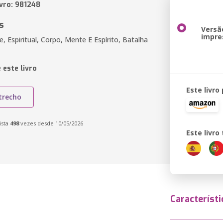
ivro: 981248
s
Versã
impre
de, Espiritual, Corpo, Mente E Espírito, Batalha
 este livro
Este livro
trecho
ista
498
vezes desde 10/05/2026
Este livr
Característi