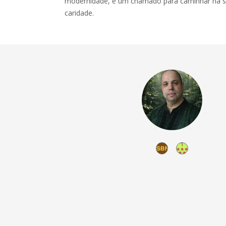
modernidade, e um chamado para caminhar na se
caridade.