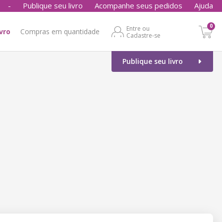
-
Publique seu livro
Acompanhe seus pedidos
Ajuda
0
Entre ou
ivro
Compras em quantidade
Cadastre-se
Publique seu livro