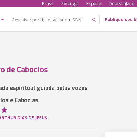
Brasil
Portugal
España
Deutschland
Publique seu l
o de Caboclos
da espiritual guiada pelas vozes
los e Caboclas
RTHUR DIAS DE JESUS