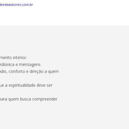
ubedeautores.com.br
mento interior.
 mediúnica e mensagens
lexão, conforto e direção a quem
 a espiritualidade deve ser
uz para quem busca compreender