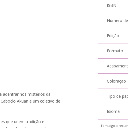
ISBN
Número de
Edição
Formato
Acabamen
Coloração
ra adentrar nos mistérios da
Tipo de pa
 Caboclo Akuan e um coletivo de
Idioma
xões que unem tradição e
Tem algo a reclam