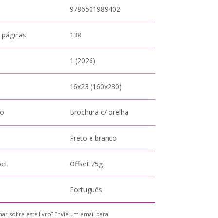
9786501989402
 páginas
138
1 (2026)
16x23 (160x230)
to
Brochura c/ orelha
Preto e branco
pel
Offset 75g
Português
ar sobre este livro? Envie um email para