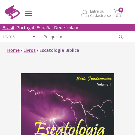
0
Entre ou
Cadastre-se
Brasil
Portugal
España
Deutschland
Home
/
Livros
/
Escatologia Bíblica