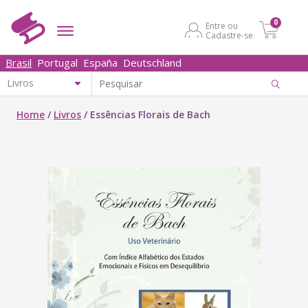
0
Entre ou
Cadastre-se
Brasil
Portugal
España
Deutschland
Home
/
Livros
/
Essências Florais de Bach