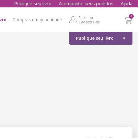
-
Publique seu livro
Acompanhe seus pedidos
Ajuda
0
Entre ou
ivro
Compras em quantidade
Cadastre-se
Publique seu livro