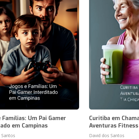
e Famílias: Um Pai Gamer
Curitiba em Chama
itado em Campinas
Aventuras Fitness 
 Santos
David dos Santos