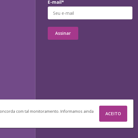
E-mail*
Assinar
 concorda com tal monitoramento. Informamos ainda
ACEITO