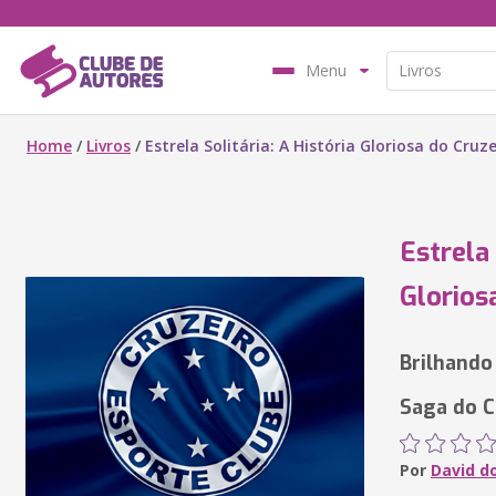
Menu
Home
/
Livros
/
Estrela Solitária: A História Gloriosa do Cruz
Estrela 
Glorios
Brilhando
Saga do C
Por
David d