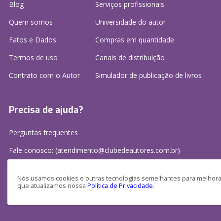
Blog
Serviços profissionais
Quem somos
Universidade do autor
Fatos e Dados
Compras em quantidade
Termos de uso
Canais de distribuição
Contrato com o Autor
Simulador de publicação
de livros
Precisa de ajuda?
Perguntas frequentes
Fale conosco: (atendimento@clubedeautores.com.br)
Nós usamos cookies e outras tecnologias semelhantes para melhorar
que atualizamos nossa
Política de Privacidade
.
Clube de Autores Publicações S/A - CNPJ: 16.779.786/0001-27
Av. Juscelino Kubitscheck, 350 - 2 andar - Centro, Joinville - SC, 89201-100