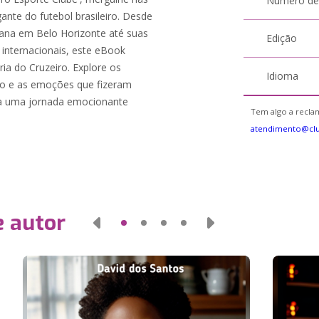
Número de
gante do futebol brasileiro. Desde
iana em Belo Horizonte até suas
Edição
 internacionais, este eBook
ria do Cruzeiro. Explore os
Idioma
o e as emoções que fizeram
ra uma jornada emocionante
Tem algo a reclam
atendimento@cl
e autor