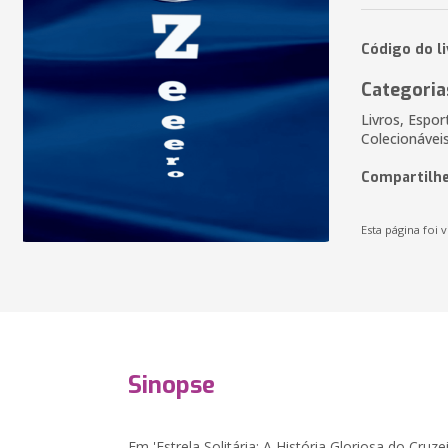
Código do l
Categoria
Livros, Espor
Colecionávei
Compartilhe
Esta página foi v
Sinopse
Em 'Estrela Solitária: A História Gloriosa do Cruz