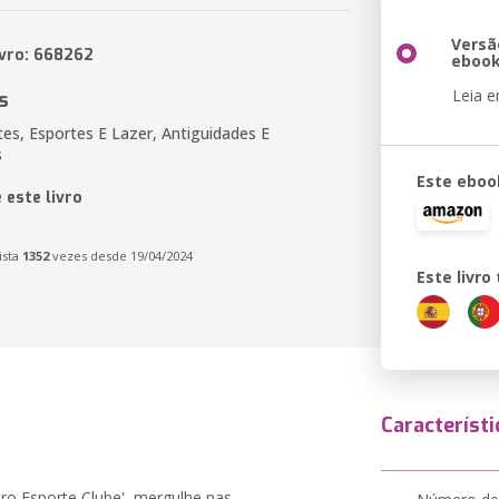
Versã
ivro: 668262
eboo
Leia 
s
tes, Esportes E Lazer, Antiguidades E
s
Este eboo
 este livro
ista
1352
vezes desde 19/04/2024
Este livr
Característi
eiro Esporte Clube', mergulhe nas