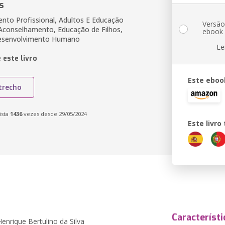
s
nto Profissional, Adultos E Educação
Versã
Aconselhamento, Educação de Filhos,
ebook
esenvolvimento Humano
Le
 este livro
Este eboo
trecho
ista
1436
vezes desde 29/05/2024
Este livr
Característi
enrique Bertulino da Silva