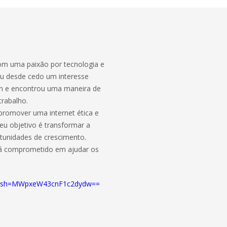
com uma paixão por tecnologia e
u desde cedo um interesse
gn e encontrou uma maneira de
trabalho.
promover uma internet ética e
eu objetivo é transformar a
tunidades de crescimento.
está comprometido em ajudar os
va?igsh=MWpxeW43cnF1c2dydw==