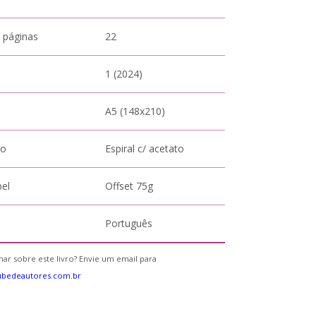
 páginas
22
1 (2024)
A5 (148x210)
to
Espiral c/ acetato
pel
Offset 75g
Português
ar sobre este livro? Envie um email para
ubedeautores.com.br