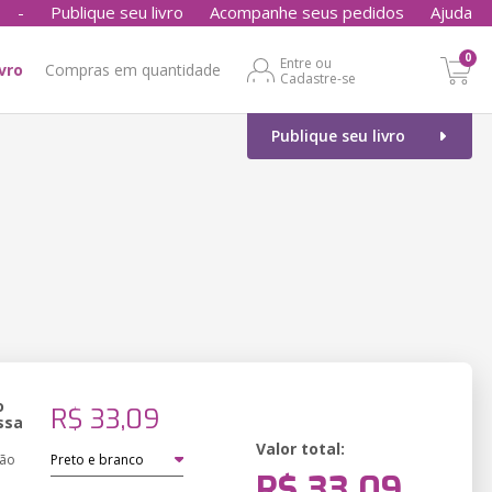
-
Publique seu livro
Acompanhe seus pedidos
Ajuda
0
Entre ou
ivro
Compras em quantidade
Cadastre-se
Publique seu livro
o
R$ 33,09
ssa
Valor total:
ção
R$ 33,09