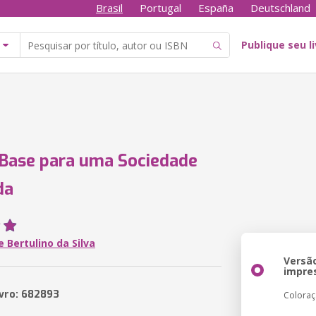
Brasil
Portugal
España
Deutschland
Publique seu l
 Base para uma Sociedade
da
 Bertulino da Silva
Versã
impre
ivro: 682893
Colora