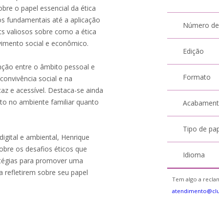
bre o papel essencial da ética
s fundamentais até a aplicação
Número de
hts valiosos sobre como a ética
vimento social e econômico.
Edição
inção entre o âmbito pessoal e
Formato
 convivência social e na
az e acessível. Destaca-se ainda
to no ambiente familiar quanto
Acabamen
Tipo de pa
gital e ambiental, Henrique
sobre os desafios éticos que
Idioma
atégias para promover uma
 a refletirem sobre seu papel
Tem algo a reclam
atendimento@cl