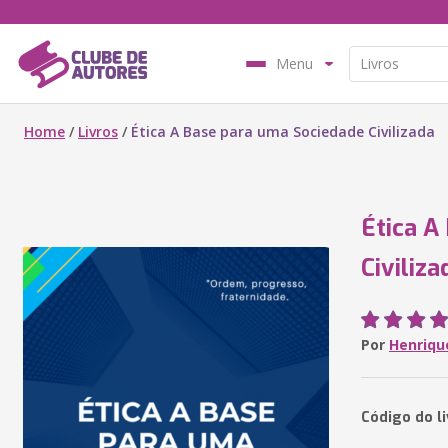
Menu
Home
/
Livros
/
Ética A Base para uma Sociedade Civilizada
Ética A
Civiliza
Por
Henrique
Código do l