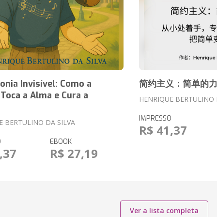
nia Invisível: Como a
简约主义：简单的
Toca a Alma e Cura a
HENRIQUE BERTULINO 
IMPRESSO
E BERTULINO DA SILVA
R$ 41,37
O
EBOOK
,37
R$ 27,19
Ver a lista completa