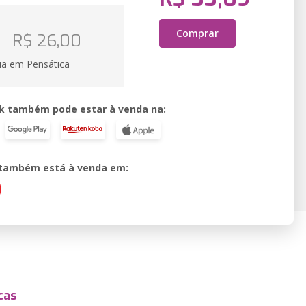
o
Comprar
R$ 26,00
ia em Pensática
k também pode estar à venda na:
o também está à venda em:
cas