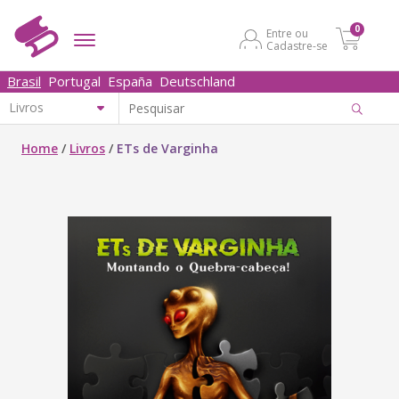
0
Entre ou
Cadastre-se
Brasil
Portugal
España
Deutschland
Home
/
Livros
/
ETs de Varginha