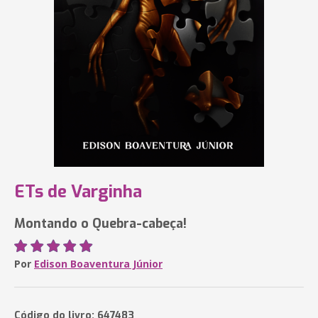
ETs de Varginha
Montando o Quebra-cabeça!
Por
Edison Boaventura Júnior
Código do livro: 647483