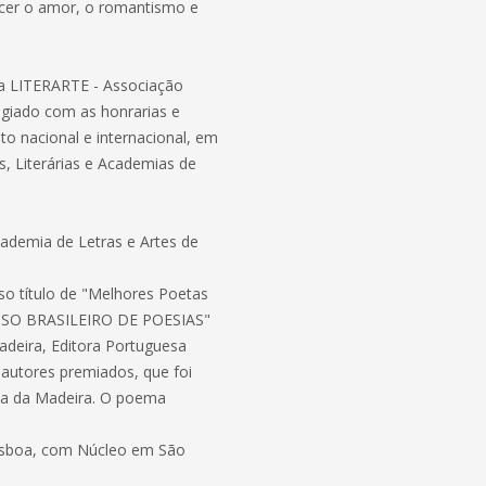
ecer o amor, o romantismo e
da LITERARTE - Associação
tigiado com as honrarias e
o nacional e internacional, em
is, Literárias e Academias de
demia de Letras e Artes de
so título de "Melhores Poetas
 LUSO BRASILEIRO DE POESIAS"
deira, Editora Portuguesa
autores premiados, que foi
Ilha da Madeira. O poema
Lisboa, com Núcleo em São