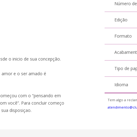
Número de
Edição
Formato
Acabamen
sde o inicio de sua concepção.
Tipo de pa
 amor e o ser amado é
Idioma
e começou com o “pensando em
Tem algo a reclam
“com você”. Para concluir começo
atendimento@cl
 sua disposiçao.