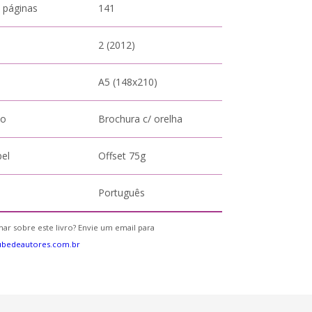
 páginas
141
2 (2012)
A5 (148x210)
to
Brochura c/ orelha
pel
Offset 75g
Português
ar sobre este livro? Envie um email para
ubedeautores.com.br