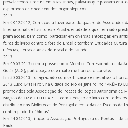
prevalecendo. Procura em suas linhas, palavras que possam enalt
explorando os cinco sentidos organolépticos.
2012
Em 03.12.2012, Começou a fazer parte do quadro de Associados 
Internacional de Escritores e Artista, entidade a qual tem sido pres
premiações, bem como, participar em diversas antologias em âmbit
feiras de livros dentro e fora do Brasil e também Entidades Cultura
Ciências, Letras e Artes do Brasil e do Mundo.
2013
Em 09.03.2013 tomou posse como Membro Correspondente da Aca
Goiás (ALG), participação que muito me honrou o convite.
Em 30.03.2013, foi agraciado com certificação e medalhas o honro
2013 Luso-Brasileiro", na Cidade do Rio de Janeiro, no "PRÊMIO
promovidos pela Associação de Poetas de Região Autônoma de Ma
Magico de Oz e a LITERARTE, com a edição do livro com todos os 
distribuído nas Bibliotecas de Portugal e em todas as Escolas da 
contemplado foi "Almas".
Em 24.04.2013, filiação à Associação Portuguesa de Poetas – de 
Paulo.