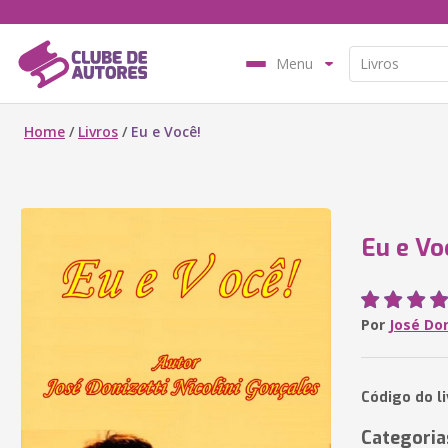
Menu
Home
/
Livros
/
Eu e Você!
Eu e Vo
Por
José Don
Código do l
Categoria