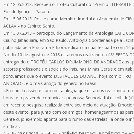
Em 18.05.2013, Recebeu o Troféu Cultural do "Prêmio LITERARTE d
Foz de Iguaçu – Paraná.
Em 15.06.2013, Posse como Membro Imortal da Academia de Ciência
ACLAV – no Espírito Santo.
Em 13.07.2013 – participou do Lançamento da Antologia CAFÉ CO
Cia. no Jabaquara, em São Paulo, Antologia Coordenada pela Escri
publicada pela Futurama Editora, edição da qual fez parte com 16 
No dia 10 de agosto de 2013 estaremos realizando a 48ª FEST
entregando o TROFÉU CARLOS DRUMMOND DE ANDRADE aos que 
setores profissionais e sociais do País, nas Minas Gerais e em Itab
pontuamos que o evento DESTAQUES DO ANO, hoje com o T
ANDRADE, é o mais antigo do gênero no Brasil.
...Entendida assim é com muita alegria que estamos realizando m
honra e o prazer de comunicar que Vossa Senhoria foi escolhid
em recente pesquisa realizada entre seu meio de atuação. Emocio
deste evento, para junto com os amigos, homenagearmos as perso
Gente cujo exemplo aponta para o rumo das estrelas, lá onde o infi
em ficar.
No dia 25.08.2013, recebeu o PRÊMIO DESTAQUE POÉTICO DA A