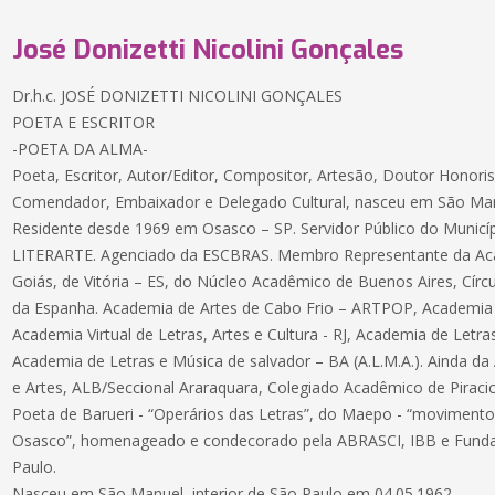
José Donizetti Nicolini Gonçales
Dr.h.c. JOSÉ DONIZETTI NICOLINI GONÇALES
POETA E ESCRITOR
-POETA DA ALMA-
Poeta, Escritor, Autor/Editor, Compositor, Artesão, Doutor Honori
Comendador, Embaixador e Delegado Cultural, nasceu em São Man
Residente desde 1969 em Osasco – SP. Servidor Público do Municí
LITERARTE. Agenciado da ESCBRAS. Membro Representante da Aca
Goiás, de Vitória – ES, do Núcleo Acadêmico de Buenos Aires, Círcu
da Espanha. Academia de Artes de Cabo Frio – ARTPOP, Academia 
Academia Virtual de Letras, Artes e Cultura - RJ, Academia de Letra
Academia de Letras e Música de salvador – BA (A.L.M.A.). Ainda d
e Artes, ALB/Seccional Araraquara, Colegiado Acadêmico de Piracic
Poeta de Barueri - “Operários das Letras”, do Maepo - “movimentos
Osasco”, homenageado e condecorado pela ABRASCI, IBB e Funda
Paulo.
Nasceu em São Manuel, interior de São Paulo em 04.05.1962.