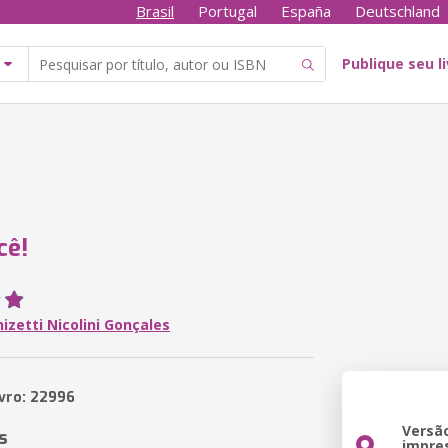
Brasil
Portugal
España
Deutschland
Publique seu l
cê!
izetti Nicolini Gonçales
ivro: 22996
Versã
s
impre