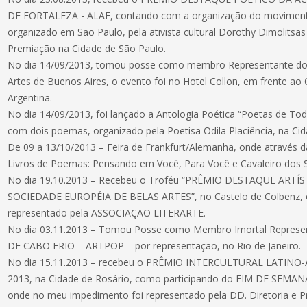
DE FORTALEZA - ALAF, contando com a organização do movimento
organizado em São Paulo, pela ativista cultural Dorothy Dimolitsas
Premiação na Cidade de São Paulo.
No dia 14/09/2013, tomou posse como membro Representante do 
Artes de Buenos Aires, o evento foi no Hotel Collon, em frente ao
Argentina.
No dia 14/09/2013, foi lançado a Antologia Poética “Poetas de To
com dois poemas, organizado pela Poetisa Odila Placiência, na Cid
De 09 a 13/10/2013 – Feira de Frankfurt/Alemanha, onde através 
Livros de Poemas: Pensando em Você, Para Você e Cavaleiro dos 
No dia 19.10.2013 – Recebeu o Troféu “PRÊMIO DESTAQUE ART
SOCIEDADE EUROPÉIA DE BELAS ARTES”, no Castelo de Colbenz, e
representado pela ASSOCIAÇÃO LITERARTE.
No dia 03.11.2013 – Tomou Posse como Membro Imortal Repres
DE CABO FRIO – ARTPOP – por representação, no Rio de Janeiro.
No dia 15.11.2013 – recebeu o PRÊMIO INTERCULTURAL LATIN
2013, na Cidade de Rosário, como participando do FIM DE SEMAN
onde no meu impedimento foi representado pela DD. Diretoria e P