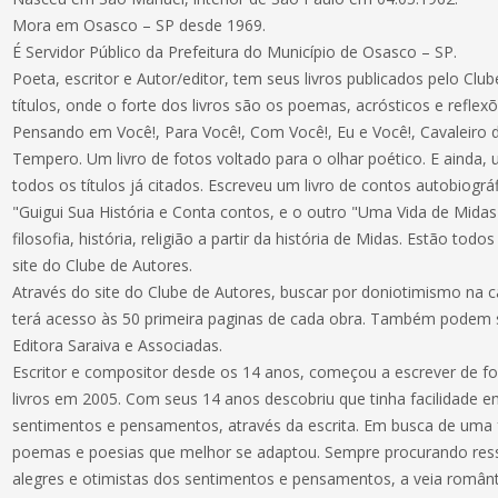
Mora em Osasco – SP desde 1969.
É Servidor Público da Prefeitura do Município de Osasco – SP.
Poeta, escritor e Autor/editor, tem seus livros publicados pelo Cl
títulos, onde o forte dos livros são os poemas, acrósticos e reflex
Pensando em Você!, Para Você!, Com Você!, Eu e Você!, Cavaleir
Tempero. Um livro de fotos voltado para o olhar poético. E ainda
todos os títulos já citados. Escreveu um livro de contos autobiográ
"Guigui Sua História e Conta contos, e o outro "Uma Vida de Mida
filosofia, história, religião a partir da história de Midas. Estão tod
site do Clube de Autores.
Através do site do Clube de Autores, buscar por doniotimismo na 
terá acesso às 50 primeira paginas de cada obra. Também pode
Editora Saraiva e Associadas.
Escritor e compositor desde os 14 anos, começou a escrever de fo
livros em 2005. Com seus 14 anos descobriu que tinha facilidade 
sentimentos e pensamentos, através da escrita. Em busca de uma
poemas e poesias que melhor se adaptou. Sempre procurando ressa
alegres e otimistas dos sentimentos e pensamentos, a veia românt