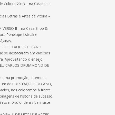
e Cultura 2013 – na Cidade de
s Letras e Artes de Vitória –
M VERSO II – na Casa Shop &
tora Penélope Lsteak e
páginas.
A DOS DESTAQUES DO ANO
se destacaram em diversos
ira. Aproveitando o ensejo,
ROFÉU CARLOS DRUMMOND DE
ais uma promoção, e temos a
o(a) um dos DESTAQUES DO ANO,
nados, nos colocamos à frente
nagens de história de sucesso.
nito mora, onde a vida insiste
CADEMIA DE LETRAS E ARTES