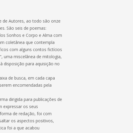
ube de Autores, ao todo são onze
ões. São seis de poemas:
o dos Sonhos e Corpo e Alma com
, um coletânea que contempla
ficos com alguns contos fictícios
s", uma miscelânea de mitologia,
os à disposição para aquisição no
caixa de busca, em cada capa
m serem encomendadas pela
rma dirigida para publicações de
em expressar os seus
 forma de redação, foi com
ltar os aspectos positivos,
ica foi a que acabou