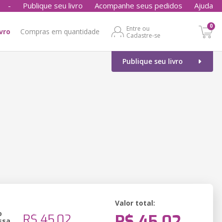
-
Publique seu livro
Acompanhe seus pedidos
Ajuda
0
Entre ou
ivro
Compras em quantidade
Cadastre-se
Publique seu livro
Valor total:
o
R$ 45,02
R$ 45,02
ssa