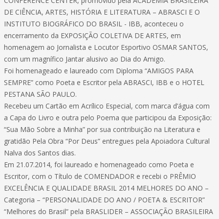
CONFERENCE CENTER, promovido pela ACADEMIA BRASILEIRA
DE CIÊNCIA, ARTES, HISTÓRIA E LITERATURA – ABRASCI E O
INSTITUTO BIOGRÁFICO DO BRASIL - IBB, aconteceu o
encerramento da EXPOSIÇÃO COLETIVA DE ARTES, em
homenagem ao Jornalista e Locutor Esportivo OSMAR SANTOS,
com um magnífico Jantar alusivo ao Dia do Amigo.
Foi homenageado e laureado com Diploma “AMIGOS PARA
SEMPRE” como Poeta e Escritor pela ABRASCI, IBB e o HOTEL
PESTANA SÃO PAULO.
Recebeu um Cartão em Acrílico Especial, com marca d’água com
a Capa do Livro e outra pelo Poema que participou da Exposição:
“Sua Mão Sobre a Minha” por sua contribuição na Literatura e
gratidão Pela Obra “Por Deus” entregues pela Apoiadora Cultural
Nalva dos Santos dias.
Em 21.07.2014, foi laureado e homenageado como Poeta e
Escritor, com o Título de COMENDADOR e recebi o PRÊMIO
EXCELÊNCIA E QUALIDADE BRASIL 2014 MELHORES DO ANO –
Categoria – “PERSONALIDADE DO ANO / POETA & ESCRITOR”
“Melhores do Brasil” pela BRASLIDER – ASSOCIAÇÃO BRASILEIRA