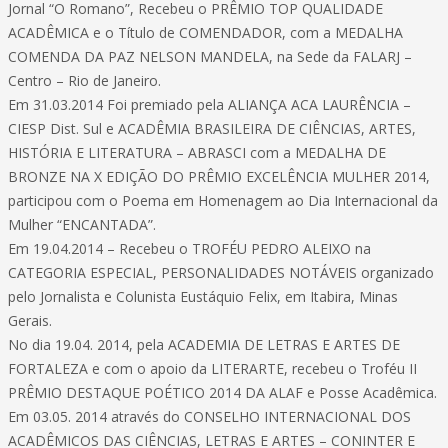
Jornal “O Romano”, Recebeu o PRÊMIO TOP QUALIDADE
ACADÊMICA e o Título de COMENDADOR, com a MEDALHA
COMENDA DA PAZ NELSON MANDELA, na Sede da FALARJ –
Centro – Rio de Janeiro.
Em 31.03.2014 Foi premiado pela ALIANÇA ACA LAURÊNCIA –
CIESP Dist. Sul e ACADÊMIA BRASILEIRA DE CIÊNCIAS, ARTES,
HISTÓRIA E LITERATURA – ABRASCI com a MEDALHA DE
BRONZE NA X EDIÇÃO DO PRÊMIO EXCELÊNCIA MULHER 2014,
participou com o Poema em Homenagem ao Dia Internacional da
Mulher “ENCANTADA”.
Em 19.04.2014 – Recebeu o TROFÉU PEDRO ALEIXO na
CATEGORIA ESPECIAL, PERSONALIDADES NOTÁVEIS organizado
pelo Jornalista e Colunista Eustáquio Felix, em Itabira, Minas
Gerais.
No dia 19.04. 2014, pela ACADEMIA DE LETRAS E ARTES DE
FORTALEZA e com o apoio da LITERARTE, recebeu o Troféu II
PRÊMIO DESTAQUE POÉTICO 2014 DA ALAF e Posse Acadêmica.
Em 03.05. 2014 através do CONSELHO INTERNACIONAL DOS
ACADÊMICOS DAS CIÊNCIAS, LETRAS E ARTES – CONINTER E