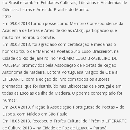
do Brasil e também Entidades Culturais, Literárias e Academias de
Ciências, Letras e Artes do Brasil e do Mundo.
2013
Em 09.03.2013 tomou posse como Membro Correspondente da
Academia de Letras e Artes de Goiás (ALG), participação que
muito me honrou o convite.
Em 30.03.2013, foi agraciado com certificação e medalhas o
honroso título de "Melhores Poetas 2013 Luso-Brasileiro", na
Cidade do Rio de Janeiro, no "PRÊMIO LUSO BRASILEIRO DE
POESIAS" promovidos pela Associação de Poetas de Região
Autônoma de Madeira, Editora Portuguesa Magico de Oz e a
LITERARTE, com a edição do livro com todos os autores
premiados, que foi distribuído nas Bibliotecas de Portugal e em
todas as Escolas da Ilha da Madeira. O poema contemplado foi
"Almas".
Em 24.04.2013, filiação à Associação Portuguesa de Poetas – de
Lisboa, com Núcleo em São Paulo.
Em 18.05.2013, Recebeu o Troféu Cultural do "Prêmio LITERARTE
de Cultura 2013 – na Cidade de Foz de Iguaçu – Paraná.