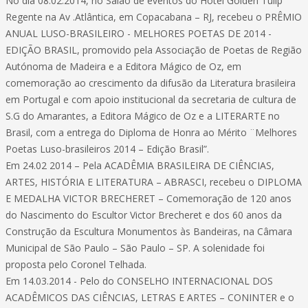
No dia 08.02.2014, no Salão de eventos do Hotel Golden Tulip
Regente na Av .Atlântica, em Copacabana – RJ, recebeu o PRÊMIO
ANUAL LUSO-BRASILEIRO - MELHORES POETAS DE 2014 -
EDIÇÃO BRASIL, promovido pela Associação de Poetas de Região
Autónoma de Madeira e a Editora Mágico de Oz, em
comemoração ao crescimento da difusão da Literatura brasileira
em Portugal e com apoio institucional da secretaria de cultura de
S.G do Amarantes, a Editora Mágico de Oz e a LITERARTE no
Brasil, com a entrega do Diploma de Honra ao Mérito ¨Melhores
Poetas Luso-brasileiros 2014 – Edição Brasil”.
Em 24.02 2014 – Pela ACADÊMIA BRASILEIRA DE CIÊNCIAS,
ARTES, HISTÓRIA E LITERATURA – ABRASCI, recebeu o DIPLOMA
E MEDALHA VICTOR BRECHERET – Comemoração de 120 anos
do Nascimento do Escultor Victor Brecheret e dos 60 anos da
Construção da Escultura Monumentos às Bandeiras, na Câmara
Municipal de São Paulo – São Paulo – SP. A solenidade foi
proposta pelo Coronel Telhada.
Em 14.03.2014 - Pelo do CONSELHO INTERNACIONAL DOS
ACADÊMICOS DAS CIÊNCIAS, LETRAS E ARTES – CONINTER e o