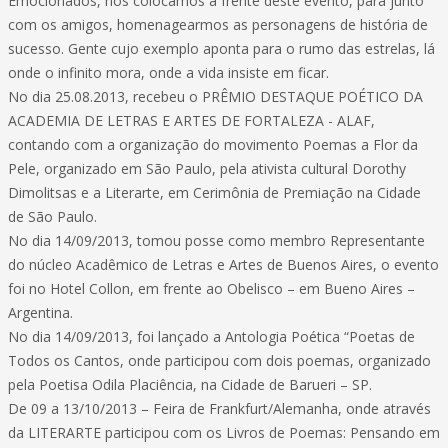
Emocionados, nos colocamos à frente deste evento, para junto
com os amigos, homenagearmos as personagens de história de
sucesso. Gente cujo exemplo aponta para o rumo das estrelas, lá
onde o infinito mora, onde a vida insiste em ficar.
No dia 25.08.2013, recebeu o PRÊMIO DESTAQUE POÉTICO DA
ACADEMIA DE LETRAS E ARTES DE FORTALEZA - ALAF,
contando com a organização do movimento Poemas a Flor da
Pele, organizado em São Paulo, pela ativista cultural Dorothy
Dimolitsas e a Literarte, em Cerimônia de Premiação na Cidade
de São Paulo.
No dia 14/09/2013, tomou posse como membro Representante
do núcleo Acadêmico de Letras e Artes de Buenos Aires, o evento
foi no Hotel Collon, em frente ao Obelisco – em Bueno Aires –
Argentina.
No dia 14/09/2013, foi lançado a Antologia Poética “Poetas de
Todos os Cantos, onde participou com dois poemas, organizado
pela Poetisa Odila Placiência, na Cidade de Barueri – SP.
De 09 a 13/10/2013 – Feira de Frankfurt/Alemanha, onde através
da LITERARTE participou com os Livros de Poemas: Pensando em