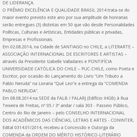
DE LIDERANÇA.
O PRÊMIO EXCELÊNCIA E QUALIDADE BRASIL 2014 trata-se do
maior evento previsto este ano por sua amplitude de honrarias
serão entregues (3) distintas em 50 que vão desde Personalidades
Políticas, Culturais e Artísticas, Entidades públicas e privadas,
Empresas e Profissionais.
Em 02.08.2014, na Cidade de SANTIAGO no CHILE, a LITERARTE –
ASSOCIAÇÃO INTERNACIONAL DE ESCRITORES E ARTISTAS –
através da Presidente Izabelle Valladares e PONTIFÍCIA
UNIVERSIDADE CATÓLICA DO CHILE – PUC-CHILE, como Poeta e
Escritor, por ocasião do Lançamento do Livro “Um Tributo a
Pablo Neruda” na Livraria “Qué Leo”e a entrega da “COMENDA
PABLO NERUDA”.
Em 08.08.2014 na SEDE da FALB / FALARJ (Edifício IHGB) à Rua
Teixeira de Freitas, nº 05 / 3º andar / sala 303 - Passeio Público,
Centro do Rio de Janeiro – pelo CONSELHO INTERNACIONAL
DOS ACADÊMICOS DAS CIÊNCIAS, LETRAS E ARTES - CONINTER,
Edital 0314.01/2014, recebeu a Concessão e Outorga da
COMENDA da ORDEM DO MÉRITO HISTÓRICO-LITERÁRIO