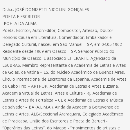
Dr.h.c. JOSÉ DONIZETTI NICOLINI GONÇALES
POETA E ESCRITOR
-POETA DA ALMA-
Poeta, Escritor, Autor/Editor, Compositor, Artesão, Doutor
Honoris Causa em Literatura, Comendador, Embaixador e
Delegado Cultural, nasceu em São Manuel – SP, em 04.05.1962 –
Residente desde 1969 em Osasco – SP. Servidor Público do
Município de Osasco. É associado LITERARTE. Agenciado da
ESCBRAS. Membro Representante da Academia de Letras e Artes
de Goiás, de Vitória – ES, do Núcleo Acadêmico de Buenos Aires,
Círculo Internacional de Escritores da Espanha. Academia de Artes
de Cabo Frio – ARTPOP, Academia de Letras e Artes Buziana,
Academia Virtual de Letras, Artes e Cultura - RJ, Academia de
Letras e Artes de Fortaleza – CE e Academia de Letras e Música
de salvador – BA (A.L.M.A.). Ainda da Academia Boituvense de
Letras e Artes, ALB/Seccional Araraquara, Colegiado Acadêmico
de Piracicaba, União dos Escritores e Poeta de Barueri -
“Operários das Letras”, do Maepo - “movimentos de artistas e