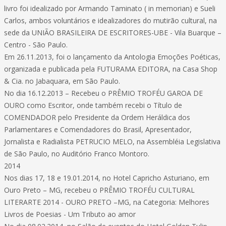
livro foi idealizado por Armando Taminato ( in memorian) e Sueli
Carlos, ambos voluntários e idealizadores do mutirão cultural, na
sede da UNIÃO BRASILEIRA DE ESCRITORES-UBE - Vila Buarque –
Centro - São Paulo.
Em 26.11.2013, foi o lançamento da Antologia Emoções Poéticas,
organizada e publicada pela FUTURAMA EDITORA, na Casa Shop
& Cia. no Jabaquara, em São Paulo.
No dia 16.12.2013 – Recebeu o PRÊMIO TROFÉU GAROA DE
OURO como Escritor, onde também recebi o Título de
COMENDADOR pelo Presidente da Ordem Heráldica dos
Parlamentares e Comendadores do Brasil, Apresentador,
Jornalista e Radialista PETRUCIO MELO, na Assembléia Legislativa
de São Paulo, no Auditório Franco Montoro.
2014
Nos dias 17, 18 e 19.01.2014, no Hotel Capricho Asturiano, em
Ouro Preto – MG, recebeu o PRÊMIO TROFÉU CULTURAL
LITERARTE 2014 - OURO PRETO –MG, na Categoria: Melhores
Livros de Poesias - Um Tributo ao amor