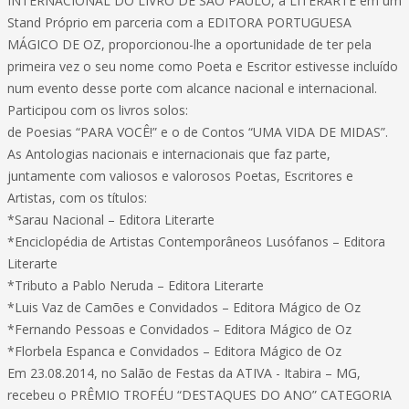
INTERNACIONAL DO LIVRO DE SÃO PAULO, a LITERARTE em um
Stand Próprio em parceria com a EDITORA PORTUGUESA
MÁGICO DE OZ, proporcionou-lhe a oportunidade de ter pela
primeira vez o seu nome como Poeta e Escritor estivesse incluído
num evento desse porte com alcance nacional e internacional.
Participou com os livros solos:
de Poesias “PARA VOCÊ!” e o de Contos “UMA VIDA DE MIDAS”.
As Antologias nacionais e internacionais que faz parte,
juntamente com valiosos e valorosos Poetas, Escritores e
Artistas, com os títulos:
*Sarau Nacional – Editora Literarte
*Enciclopédia de Artistas Contemporâneos Lusófanos – Editora
Literarte
*Tributo a Pablo Neruda – Editora Literarte
*Luis Vaz de Camões e Convidados – Editora Mágico de Oz
*Fernando Pessoas e Convidados – Editora Mágico de Oz
*Florbela Espanca e Convidados – Editora Mágico de Oz
Em 23.08.2014, no Salão de Festas da ATIVA - Itabira – MG,
recebeu o PRÊMIO TROFÉU “DESTAQUES DO ANO” CATEGORIA