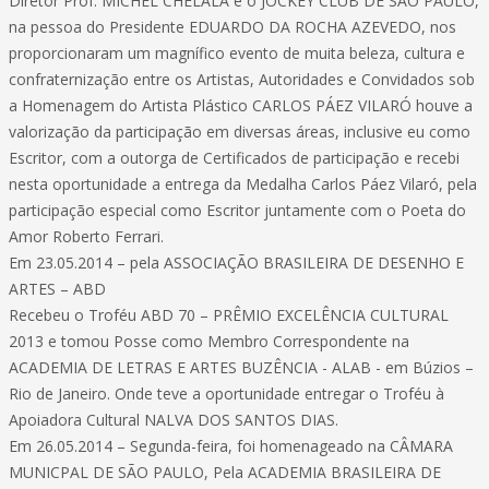
Diretor Prof. MICHEL CHELALA e o JOCKEY CLUB DE SÃO PAULO,
na pessoa do Presidente EDUARDO DA ROCHA AZEVEDO, nos
proporcionaram um magnífico evento de muita beleza, cultura e
confraternização entre os Artistas, Autoridades e Convidados sob
a Homenagem do Artista Plástico CARLOS PÁEZ VILARÓ houve a
valorização da participação em diversas áreas, inclusive eu como
Escritor, com a outorga de Certificados de participação e recebi
nesta oportunidade a entrega da Medalha Carlos Páez Vilaró, pela
participação especial como Escritor juntamente com o Poeta do
Amor Roberto Ferrari.
Em 23.05.2014 – pela ASSOCIAÇÃO BRASILEIRA DE DESENHO E
ARTES – ABD
Recebeu o Troféu ABD 70 – PRÊMIO EXCELÊNCIA CULTURAL
2013 e tomou Posse como Membro Correspondente na
ACADEMIA DE LETRAS E ARTES BUZÊNCIA - ALAB - em Búzios –
Rio de Janeiro. Onde teve a oportunidade entregar o Troféu à
Apoiadora Cultural NALVA DOS SANTOS DIAS.
Em 26.05.2014 – Segunda-feira, foi homenageado na CÂMARA
MUNICPAL DE SÃO PAULO, Pela ACADEMIA BRASILEIRA DE