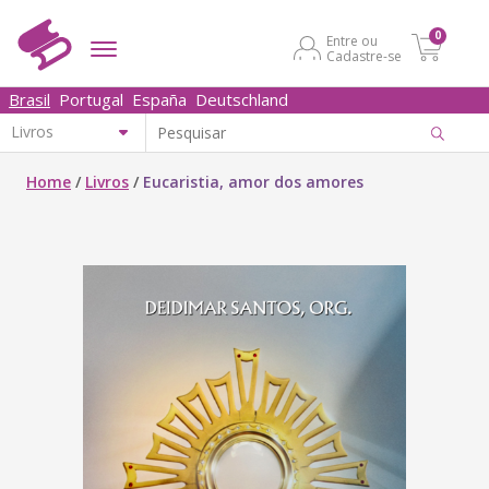
0
Entre ou
Cadastre-se
Brasil
Portugal
España
Deutschland
Home
/
Livros
/
Eucaristia, amor dos amores