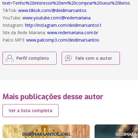
text=Tenho%20interesse%20em%20comprar%20seus%20livros
TikTok:
www.tiktok.com/@deidimarsantos
YouTube:
www.youtube.com/@redemariana
Instagram:
http://instagram.com/deidimarsantos1
Site da Rede Mariana:
www.redemariana.com.br
Palco MP3:
www.palcomp3.com/deidimarsantos
Perfil completo
Fale com o autor
Mais publicações desse autor
Ver a lista completa