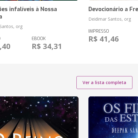
ões infalíveis à Nossa
Devocionário a Fre
a
Deidimar Santos, org
Santos, org
IMPRESSO
R$ 41,46
O
EBOOK
,40
R$ 34,31
Ver a lista completa