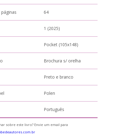
 páginas
64
1 (2025)
Pocket (105x148)
to
Brochura s/ orelha
Preto e branco
pel
Polen
Português
ar sobre este livro? Envie um email para
ubedeautores.com.br