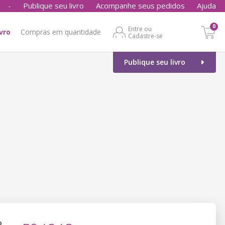
-
Publique seu livro
Acompanhe seus pedidos
Ajuda
0
Entre ou
ivro
Compras em quantidade
Cadastre-se
Publique seu livro
o