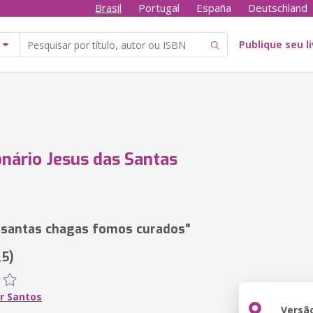
Brasil
Portugal
España
Deutschland
Publique seu l
nário Jesus das Santas
 santas chagas fomos curados"
,5)
r Santos
Versã