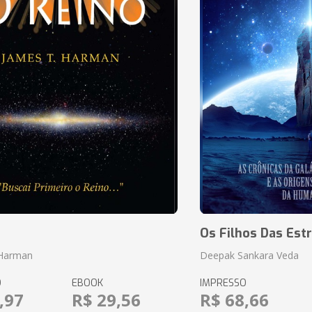
o
Os Filhos Das Estr
 Harman
Deepak Sankara Veda
O
EBOOK
IMPRESSO
,97
R$ 29,56
R$ 68,66