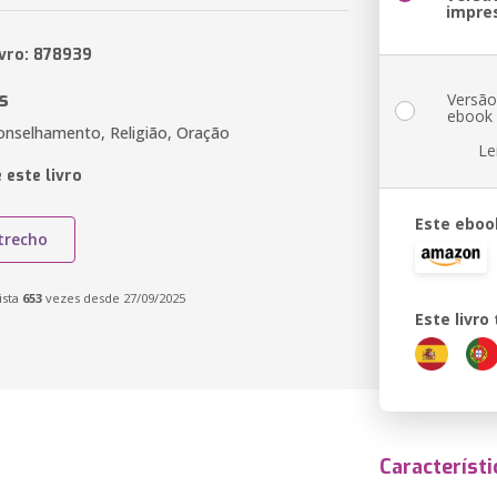
impre
ivro: 878939
s
Versã
ebook
conselhamento, Religião, Oração
Le
 este livro
Este eboo
trecho
ista
653
vezes desde 27/09/2025
Este livr
Característi