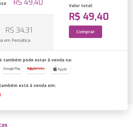
R$ 49,40
ssa
Valor total:
R$ 49,40
o
R$ 34,31
Comprar
ia em Pensática
k também pode estar à venda na:
o também está à venda em:
cas