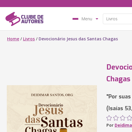
Menu
Home
/
Livros
/
Devocionário Jesus das Santas Chagas
Devocio
Chagas
"Por suas
(Isaías 53
Por
Deidima