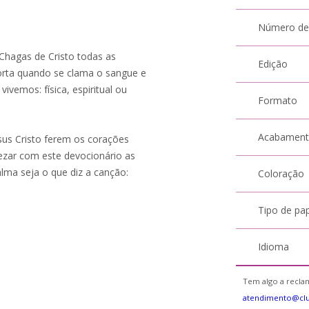
Número de
hagas de Cristo todas as
Edição
rta quando se clama o sangue e
ivemos: física, espiritual ou
Formato
Acabamen
sus Cristo ferem os corações
ezar com este devocionário as
lma seja o que diz a canção:
Coloração
Tipo de pa
Idioma
Tem algo a reclam
atendimento@cl