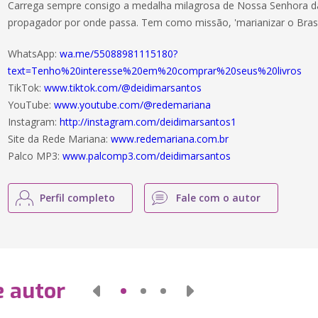
Carrega sempre consigo a medalha milagrosa de Nossa Senhora d
propagador por onde passa. Tem como missão, 'marianizar o Brasi
WhatsApp:
wa.me/55088981115180?
text=Tenho%20interesse%20em%20comprar%20seus%20livros
TikTok:
www.tiktok.com/@deidimarsantos
YouTube:
www.youtube.com/@redemariana
Instagram:
http://instagram.com/deidimarsantos1
Site da Rede Mariana:
www.redemariana.com.br
Palco MP3:
www.palcomp3.com/deidimarsantos
Perfil completo
Fale com o autor
e autor