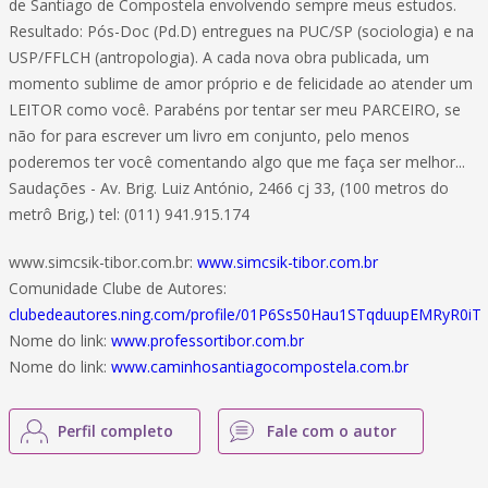
de Santiago de Compostela envolvendo sempre meus estudos.
Resultado: Pós-Doc (Pd.D) entregues na PUC/SP (sociologia) e na
USP/FFLCH (antropologia). A cada nova obra publicada, um
momento sublime de amor próprio e de felicidade ao atender um
LEITOR como você. Parabéns por tentar ser meu PARCEIRO, se
não for para escrever um livro em conjunto, pelo menos
poderemos ter você comentando algo que me faça ser melhor...
Saudações - Av. Brig. Luiz António, 2466 cj 33, (100 metros do
metrô Brig,) tel: (011) 941.915.174
www.simcsik-tibor.com.br:
www.simcsik-tibor.com.br
Comunidade Clube de Autores:
clubedeautores.ning.com/profile/01P6Ss50Hau1STqduupEMRyR0iT
Nome do link:
www.professortibor.com.br
Nome do link:
www.caminhosantiagocompostela.com.br
Perfil completo
Fale com o autor