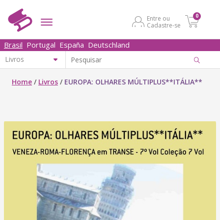
0
Entre ou
Cadastre-se
Brasil
Portugal
España
Deutschland
Home
/
Livros
/
EUROPA: OLHARES MÚLTIPLUS**ITÁLIA**