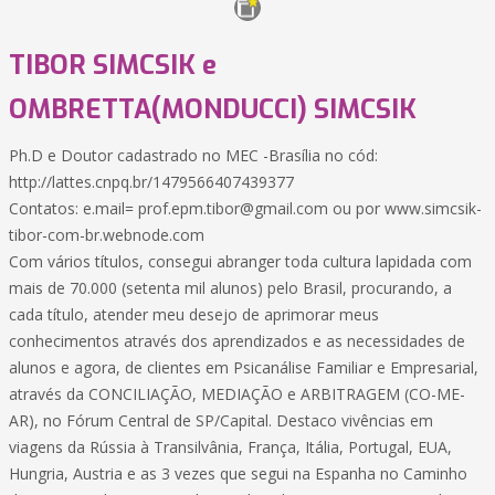
TIBOR SIMCSIK e
OMBRETTA(MONDUCCI) SIMCSIK
Ph.D e Doutor cadastrado no MEC -Brasília no cód:
http://lattes.cnpq.br/1479566407439377
Contatos: e.mail= prof.epm.tibor@gmail.com ou por www.simcsik-
tibor-com-br.webnode.com
Com vários títulos, consegui abranger toda cultura lapidada com
mais de 70.000 (setenta mil alunos) pelo Brasil, procurando, a
cada título, atender meu desejo de aprimorar meus
conhecimentos através dos aprendizados e as necessidades de
alunos e agora, de clientes em Psicanálise Familiar e Empresarial,
através da CONCILIAÇÃO, MEDIAÇÃO e ARBITRAGEM (CO-ME-
AR), no Fórum Central de SP/Capital. Destaco vivências em
viagens da Rússia à Transilvânia, França, Itália, Portugal, EUA,
Hungria, Austria e as 3 vezes que segui na Espanha no Caminho