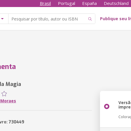
Brasil
Portugal
España
Deutschland
Publique seu l
menta
da Magia
 Moraes
Versã
impre
Colora
ivro: 730449