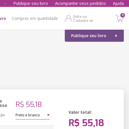
-
Publique seu livro
Acompanhe seus pedidos
Ajuda
0
Entre ou
ivro
Compras em quantidade
Cadastre-se
Publique seu livro
o
R$ 55,18
ssa
Valor total:
ção
R$ 55,18