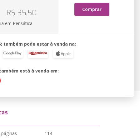
o
Comprar
R$ 35,50
ia em Pensática
k também pode estar à venda na:
o também está à venda em:
cas
 páginas
114