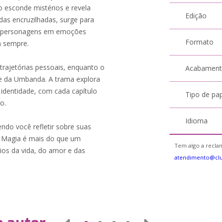
o esconde mistérios e revela
Edição
das encruzilhadas, surge para
os personagens em emoções
Formato
a sempre.
rajetórias pessoais, enquanto o
Acabamen
de da Umbanda. A trama explora
identidade, com cada capítulo
Tipo de pa
o.
Idioma
endo você refletir sobre suas
da Magia é mais do que um
Tem algo a reclam
ios da vida, do amor e das
atendimento@cl