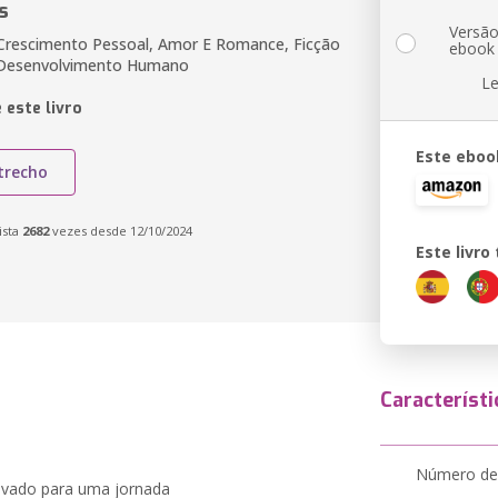
s
Versã
 Crescimento Pessoal, Amor E Romance, Ficção
ebook
Desenvolvimento Humano
Le
 este livro
Este eboo
trecho
ista
2682
vezes desde 12/10/2024
Este livr
Característi
Número de
levado para uma jornada