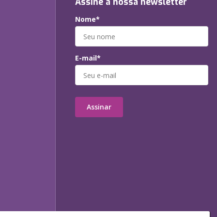
Assine a nossa newsletter
Nome*
E-mail*
Assinar