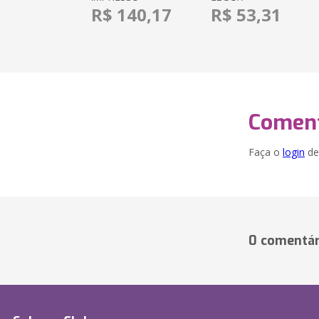
R$ 140,17
R$ 53,31
Coment
Faça o
login
dei
0 comentár