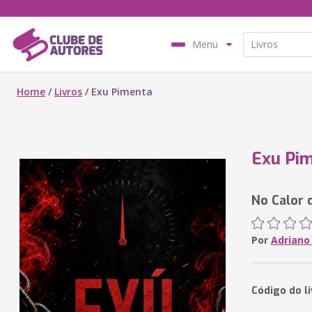
Menu
Home
/
Livros
/
Exu Pimenta
Exu Pi
No Calor 
Por
Adriano
Código do l