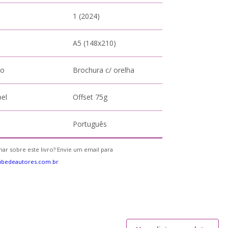
1 (2024)
A5 (148x210)
to
Brochura c/ orelha
pel
Offset 75g
Português
ar sobre este livro? Envie um email para
ubedeautores.com.br