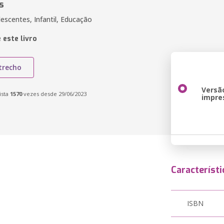
s
escentes, Infantil, Educação
 este livro
trecho
Versã
ista
1570
vezes desde 29/06/2023
impre
Característi
ISBN