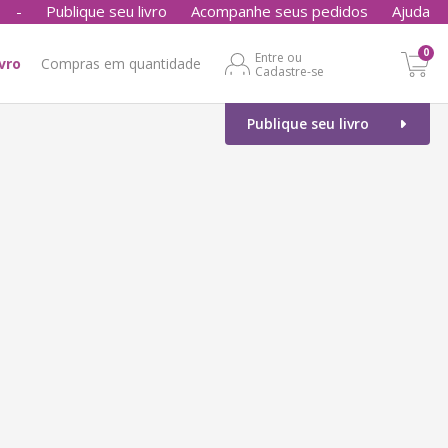
-
Publique seu livro
Acompanhe seus pedidos
Ajuda
0
Entre ou
ivro
Compras em quantidade
Cadastre-se
Publique seu livro