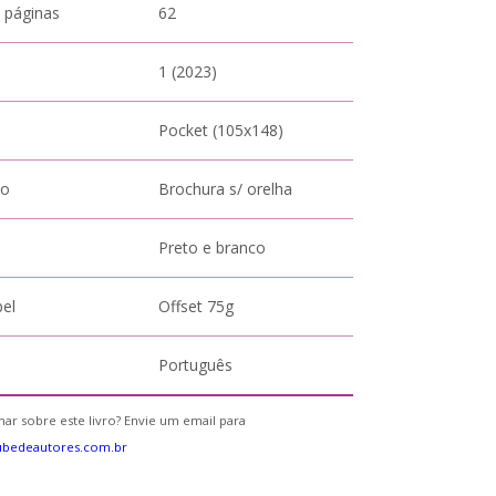
 páginas
62
1 (2023)
Pocket (105x148)
to
Brochura s/ orelha
Preto e branco
pel
Offset 75g
Português
ar sobre este livro? Envie um email para
ubedeautores.com.br