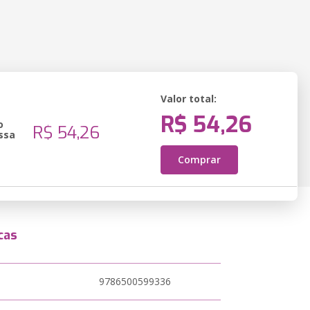
Valor total:
R$ 54,26
o
R$ 54,26
ssa
Comprar
cas
9786500599336