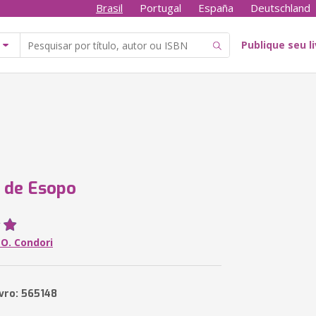
Brasil
Portugal
España
Deutschland
Publique seu l
 de Esopo
 O. Condori
ivro: 565148