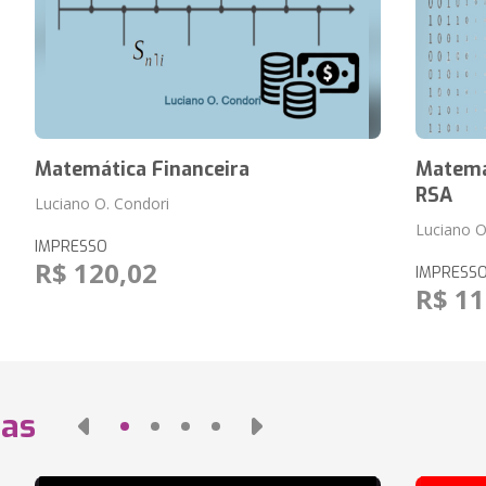
Matemática Financeira
Matemát
RSA
Luciano O. Condori
Luciano O
IMPRESSO
R$ 120,02
IMPRESS
R$ 11
das