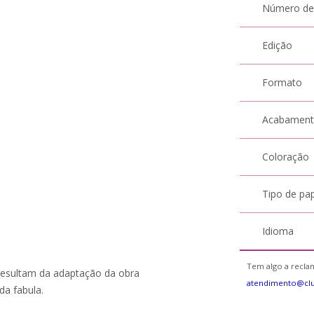
Número de
Edição
Formato
Acabamen
Coloração
Tipo de pa
Idioma
Tem algo a reclam
resultam da adaptação da obra
atendimento@cl
da fabula.